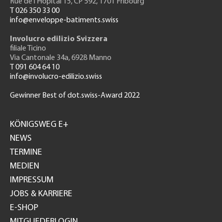
Rue de l'H
ôpital 15
, CP 592, 1701 Fribourg
T 026 350 33 00
info@enveloppe-batiments.swiss
Involucro edilizio Svizzera
filiale Ticino
Via Cantonale 34a, 6928 Manno
T 091 604 64 10
info@involucro-edilizio.swiss
Gewinner Best of dot.swiss-Award 2022
Footer
GH
KÖNIGSWEG E+
NEWS
TERMINE
MEDIEN
IMPRESSUM
JOBS & KARRIERE
E-SHOP
MITGLIEDERLOGIN