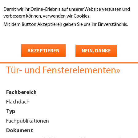
Direkt
Damit wir Ihr Online-Erlebnis auf unserer Website versüssen und
zum
Suche
verbessern können, verwenden wir Cookies.
Inhalt
Mit dem Button Akzeptieren geben Sie uns Ihr Einverständnis.
You
Weitere Informationen
Startseite
are
Merkblatt
here
AKZEPTIEREN
NEIN, DANKE
«Abdichtungsanschlüsse an
Tür- und Fensterelementen»
Fachbereich
Flachdach
Typ
Fachpublikationen
Dokument