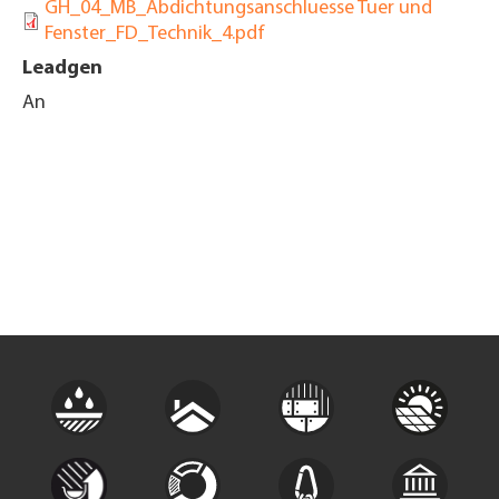
GH_04_MB_Abdichtungsanschluesse Tuer und
Fenster_FD_Technik_4.pdf
Leadgen
An