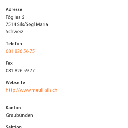
Adresse
Föglias 6
7514
Sils/Segl Maria
Schweiz
Telefon
081 826 56 75
Fax
081 826 59 77
Webseite
http://www.meuli-sils.ch
Kanton
Graubünden
Sektion