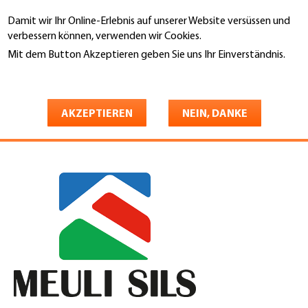
Direkt
Damit wir Ihr Online-Erlebnis auf unserer Website versüssen und
zum
Suche
verbessern können, verwenden wir Cookies.
Inhalt
Mit dem Button Akzeptieren geben Sie uns Ihr Einverständnis.
You
Weitere Informationen
Startseite
are
Meuli AG Spenglerei &
here
AKZEPTIEREN
NEIN, DANKE
Bedachungen