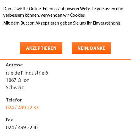
Direkt
Damit wir Ihr Online-Erlebnis auf unserer Website versüssen und
zum
Suche
verbessern können, verwenden wir Cookies.
Inhalt
Mit dem Button Akzeptieren geben Sie uns Ihr Einverständnis.
You
Weitere Informationen
Startseite
are
Naef Alain SA
here
AKZEPTIEREN
NEIN, DANKE
Adresse
rue de l' Industrie 6
1867
Ollon
Schweiz
Telefon
024 / 499 22 33
Fax
024 / 499 22 42