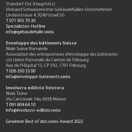
Standort Ost (Hauptsitz)
Verband Schweizerischer Gebäudehüllen-Unternehmen
Lindenstrasse 4, 9240 Uzwil SG
T 071 955 70 30
Spezialisten-Hotline
info@gebäudehülle.swiss
Enveloppe des bâtiments Suisse
filiale Suisse Romande
Association des entrepreneurs
d’enveloppe des bâtiments
c/o Union Patronale du Canton de Fribourg
Rue de l'H
ôpital 15
, CP 592, 1701 Fribourg
T 026 350 33 00
info@enveloppe-batiments.swiss
Involucro edilizio Svizzera
filiale Ticino
Via Cantonale 34a, 6928 Manno
T 091 604 64 10
info@involucro-edilizio.swiss
Gewinner Best of dot.swiss-Award 2022
Footer