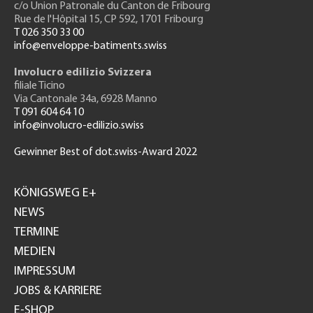
c/o Union Patronale du Canton de Fribourg
Rue de l'H
ôpital 15
, CP 592, 1701 Fribourg
T 026 350 33 00
info@enveloppe-batiments.swiss
Involucro edilizio Svizzera
filiale Ticino
Via Cantonale 34a, 6928 Manno
T 091 604 64 10
info@involucro-edilizio.swiss
Gewinner Best of dot.swiss-Award 2022
Footer
GH
KÖNIGSWEG E+
NEWS
TERMINE
MEDIEN
IMPRESSUM
JOBS & KARRIERE
E-SHOP