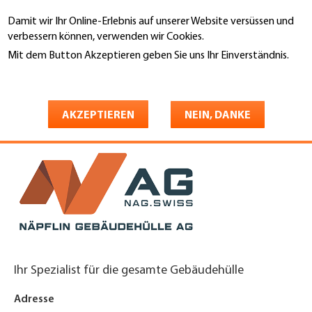
Direkt
Damit wir Ihr Online-Erlebnis auf unserer Website versüssen und
zum
Suche
verbessern können, verwenden wir Cookies.
Inhalt
Mit dem Button Akzeptieren geben Sie uns Ihr Einverständnis.
You
Weitere Informationen
Startseite
are
Näpflin Gebäudehülle AG
here
AKZEPTIEREN
NEIN, DANKE
Ihr Spezialist für die gesamte Gebäudehülle
Adresse