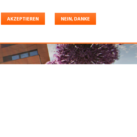
Deutsch
riere
AKZEPTIEREN
Shop
Konto
NEIN, DANKE