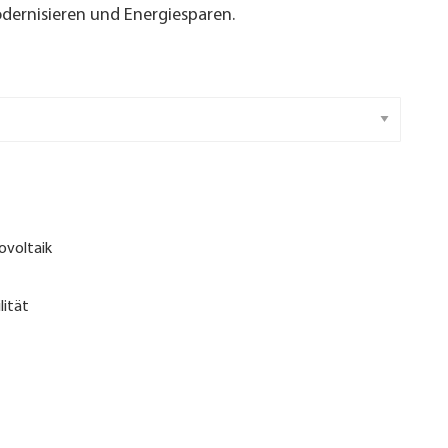
ernisieren und Energiesparen.
ovoltaik
lität