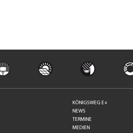
KÖNIGSWEG E+
Footer
NEWS
TERMINE
GH
MEDIEN