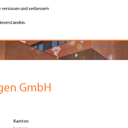
te versüssen und verbessern
Unternehmen finden
Jobs & Kar
Suche
GH
inverständnis.
Top
Menu
ngen GmbH
Kanton