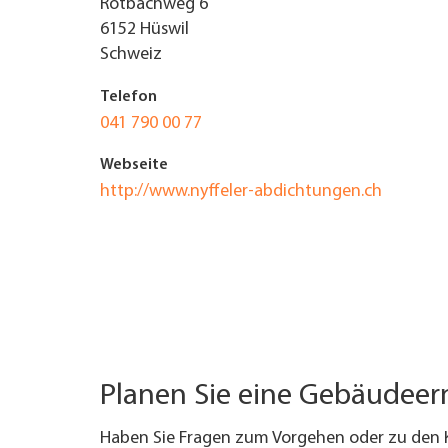
Rotbachweg 6
6152
Hüswil
UNTERNEHMEN FINDEN
Schweiz
FACHZEITSCHRIFT
Telefon
041 790 00 77
Webseite
http://www.nyffeler-abdichtungen.ch
Planen Sie eine Gebäudee
Haben Sie Fragen zum Vorgehen oder zu den 