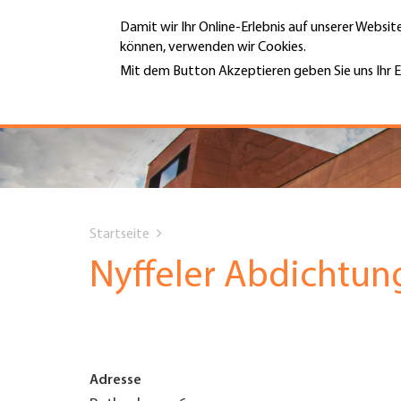
Direkt
Damit wir Ihr Online-Erlebnis auf unserer Websi
zum
können, verwenden wir Cookies.
Inhalt
MENÜ
Mit dem Button Akzeptieren geben Sie uns Ihr E
Weitere Informationen
Hauptnavigation
PORTRÄT
DIENSTLEISTUNGEN
You
INFOTHEK
Startseite
are
Nyffeler Abdichtu
TERMINE
here
MITGLIEDSCHAFT
Adresse
JOBS & KARRIERE