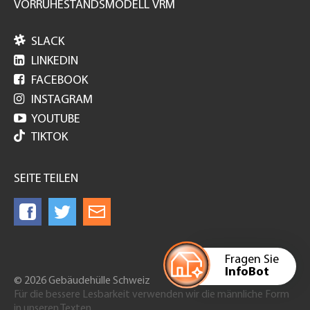
VORRUHESTANDSMODELL VRM

SLACK

LINKEDIN

FACEBOOK

INSTAGRAM

YOUTUBE
TIKTOK
SEITE TEILEN
Fragen Sie
InfoBot
© 2026 Gebäudehülle Schweiz
Für die bessere Lesbarkeit verwenden wir die männliche Form
in unseren Texten.