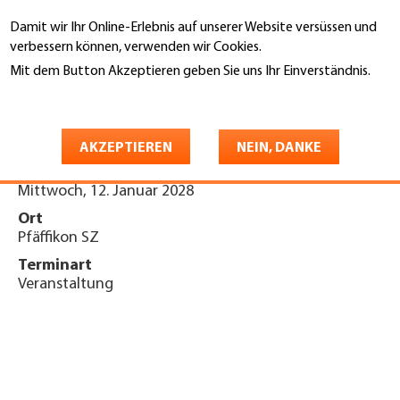
Direkt
Damit wir Ihr Online-Erlebnis auf unserer Website versüssen und
zum
Suche
verbessern können, verwenden wir Cookies.
Inhalt
Mit dem Button Akzeptieren geben Sie uns Ihr Einverständnis.
You
Weitere Informationen
Startseite
are
Partnertagung 2028
here
AKZEPTIEREN
NEIN, DANKE
Datum
Mittwoch, 12. Januar 2028
Ort
Pfäffikon SZ
Terminart
Veranstaltung