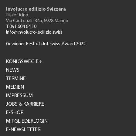
Involucro edilizio Svizzera
filiale Ticino
Via Cantonale 34a, 6928 Manno
T 091 604 64 10
info@involucro-edilizio.swiss
Gewinner Best of dot.swiss-Award 2022
Footer
GH
KÖNIGSWEG E+
NEWS
TERMINE
MEDIEN
IMPRESSUM
JOBS & KARRIERE
E-SHOP
MITGLIEDERLOGIN
E-NEWSLETTER