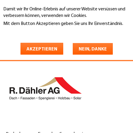
Direkt
Damit wir Ihr Online-Erlebnis auf unserer Website versüssen und
zum
Suche
verbessern können, verwenden wir Cookies.
Inhalt
Mit dem Button Akzeptieren geben Sie uns Ihr Einverständnis.
You
Weitere Informationen
Startseite
are
R. Dähler AG
here
AKZEPTIEREN
NEIN, DANKE