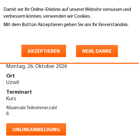
Direkt
Damit wir Ihr Online-Erlebnis auf unserer Website versüssen und
zum
Suche
verbessern können, verwenden wir Cookies.
Inhalt
Mit dem Button Akzeptieren geben Sie uns Ihr Einverständnis.
You
Weitere Informationen
Startseite
are
Schulung PSAgA 2026
here
AKZEPTIEREN
NEIN, DANKE
Datum
Montag, 26. Oktober 2026
Ort
Uzwil
Terminart
Kurs
Maximale Teilnehmerzahl
8
ONLINEANMELDUNG