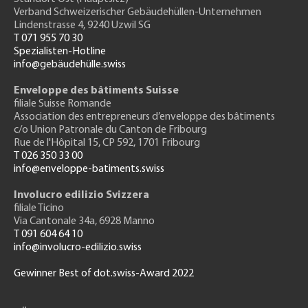
Verband Schweizerischer Gebäudehüllen-Unternehmen
Lindenstrasse 4, 9240 Uzwil SG
T 071 955 70 30
Spezialisten-Hotline
info@gebäudehülle.swiss
Enveloppe des bâtiments Suisse
filiale Suisse Romande
Association des entrepreneurs
d’enveloppe des bâtiments
c/o Union Patronale du Canton de Fribourg
Rue de l'H
ôpital 15
, CP 592, 1701 Fribourg
T 026 350 33 00
info@enveloppe-batiments.swiss
Involucro edilizio Svizzera
filiale Ticino
Via Cantonale 34a, 6928 Manno
T 091 604 64 10
info@involucro-edilizio.swiss
Gewinner Best of dot.swiss-Award 2022
Footer