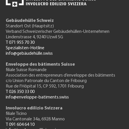
Gebäudehülle Schweiz
Standort Ost (Hauptsitz)
Verband Schweizerischer Gebäudehüllen-Unternehmen
Lindenstrasse 4, 9240 Uzwil SG
T 071 955 70 30
Spezialisten-Hotline
info@gebäudehülle.swiss
Enveloppe des bâtiments Suisse
filiale Suisse Romande
Association des entrepreneurs
d’enveloppe des bâtiments
c/o Union Patronale du Canton de Fribourg
Rue de l'H
ôpital 15
, CP 592, 1701 Fribourg
T 026 350 33 00
info@enveloppe-batiments.swiss
Involucro edilizio Svizzera
filiale Ticino
Via Cantonale 34a, 6928 Manno
T 091 604 64 10