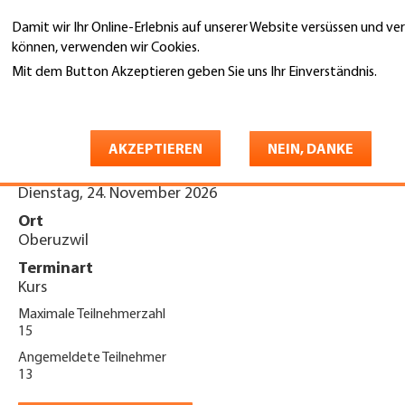
Direkt
Damit wir Ihr Online-Erlebnis auf unserer Website versüssen und ve
zum
Suche
können, verwenden wir Cookies.
Inhalt
Mit dem Button Akzeptieren geben Sie uns Ihr Einverständnis.
You
Weitere Informationen
Startseite
are
Sicherheitstag KOPAS 2026
here
AKZEPTIEREN
NEIN, DANKE
Datum
Dienstag, 24. November 2026
Ort
Oberuzwil
Terminart
Kurs
Maximale Teilnehmerzahl
15
Angemeldete Teilnehmer
13