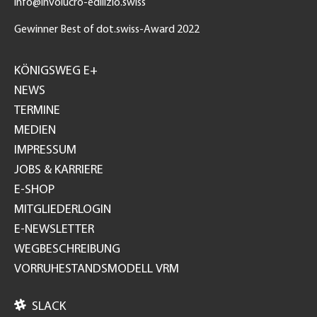
info@involucro-edilizio.swiss
Gewinner Best of dot.swiss-Award 2022
Footer
GH
KÖNIGSWEG E+
NEWS
TERMINE
MEDIEN
IMPRESSUM
JOBS & KARRIERE
E-SHOP
MITGLIEDERLOGIN
E-NEWSLETTER
WEGBESCHREIBUNG
VORRUHESTANDSMODELL VRM

SLACK