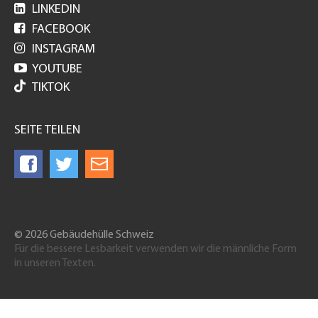

LINKEDIN

FACEBOOK

INSTAGRAM

YOUTUBE
TIKTOK
SEITE TEILEN
© 2026 Gebäudehülle Schweiz
Für die bessere Lesbarkeit verwenden wir die männliche Form
in unseren Texten.