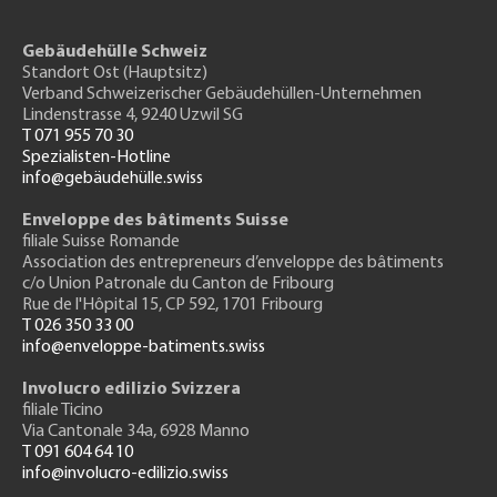
Gebäudehülle Schweiz
Standort Ost (Hauptsitz)
Verband Schweizerischer Gebäudehüllen-Unternehmen
Lindenstrasse 4, 9240 Uzwil SG
T 071 955 70 30
Spezialisten-Hotline
info@gebäudehülle.swiss
Enveloppe des bâtiments Suisse
filiale Suisse Romande
Association des entrepreneurs
d’enveloppe des bâtiments
c/o Union Patronale du Canton de Fribourg
Rue de l'H
ôpital 15
, CP 592, 1701 Fribourg
T 026 350 33 00
info@enveloppe-batiments.swiss
Involucro edilizio Svizzera
filiale Ticino
Via Cantonale 34a, 6928 Manno
T 091 604 64 10
info@involucro-edilizio.swiss