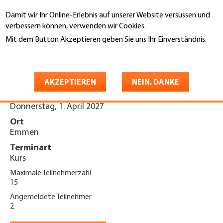
Direkt
Damit wir Ihr Online-Erlebnis auf unserer Website versüssen und
zum
Suche
verbessern können, verwenden wir Cookies.
Inhalt
Mit dem Button Akzeptieren geben Sie uns Ihr Einverständnis.
You
Weitere Informationen
Startseite
are
Sicherheitstag KOPAS 2027
here
AKZEPTIEREN
NEIN, DANKE
Datum
Donnerstag, 1. April 2027
Ort
Emmen
Terminart
Kurs
Maximale Teilnehmerzahl
15
Angemeldete Teilnehmer
2