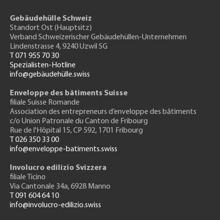
Gebäudehülle Schweiz
Standort Ost (Hauptsitz)
Verband Schweizerischer Gebäudehüllen-Unternehmen
Lindenstrasse 4, 9240 Uzwil SG
T 071 955 70 30
Spezialisten-Hotline
info@gebäudehülle.swiss
Enveloppe des bâtiments Suisse
filiale Suisse Romande
Association des entrepreneurs
d’enveloppe des bâtiments
c/o Union Patronale du Canton de Fribourg
Rue de l'H
ôpital 15
, CP 592, 1701 Fribourg
T 026 350 33 00
info@enveloppe-batiments.swiss
Involucro edilizio Svizzera
filiale Ticino
Via Cantonale 34a, 6928 Manno
T 091 604 64 10
info@involucro-edilizio.swiss