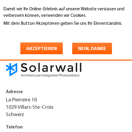
Direkt
Damit wir Ihr Online-Erlebnis auf unserer Website versüssen und
zum
Suche
verbessern können, verwenden wir Cookies.
Inhalt
Mit dem Button Akzeptieren geben Sie uns Ihr Einverständnis.
You
Weitere Informationen
Startseite
are
Solarwall SA
here
AKZEPTIEREN
NEIN, DANKE
Adresse
La Pierreire 10
1029
Villars-Ste-Croix
Schweiz
Telefon