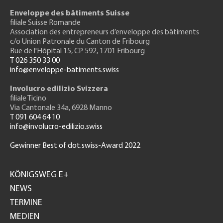
Enveloppe des bâtiments Suisse
filiale Suisse Romande
Association des entrepreneurs
d’enveloppe des bâtiments
c/o Union Patronale du Canton de Fribourg
Rue de l'H
ôpital 15
, CP 592, 1701 Fribourg
T 026 350 33 00
info@enveloppe-batiments.swiss
Involucro edilizio Svizzera
filiale Ticino
Via Cantonale 34a, 6928 Manno
T 091 604 64 10
info@involucro-edilizio.swiss
Gewinner Best of dot.swiss-Award 2022
Footer
GH
KÖNIGSWEG E+
NEWS
TERMINE
MEDIEN