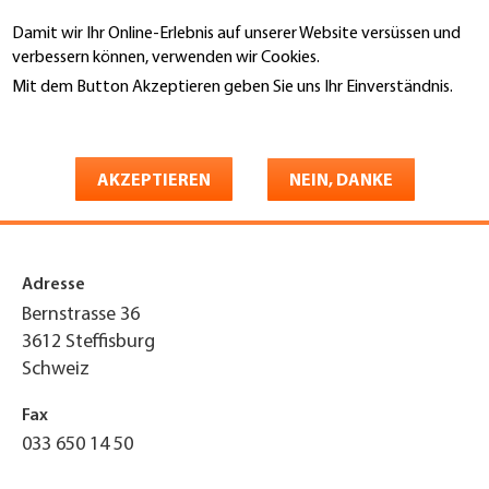
Direkt
Damit wir Ihr Online-Erlebnis auf unserer Website versüssen und
zum
Suche
verbessern können, verwenden wir Cookies.
Inhalt
Mit dem Button Akzeptieren geben Sie uns Ihr Einverständnis.
You
Weitere Informationen
Startseite
are
Steger Rolf AG Spenglerei und
here
AKZEPTIEREN
NEIN, DANKE
Bedachungen
Adresse
Bernstrasse 36
3612
Steffisburg
Schweiz
Fax
033 650 14 50