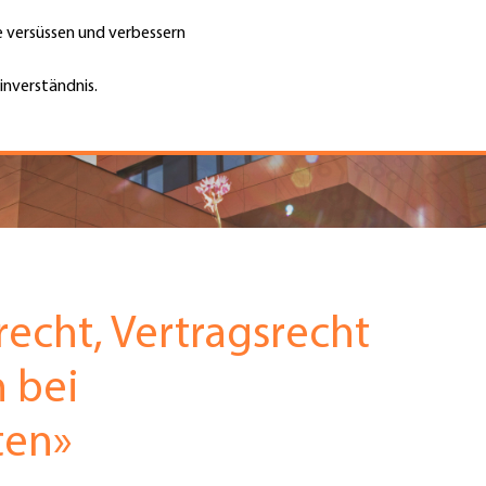
te versüssen und verbessern
Unternehmen finden
Jobs & Kar
Suche
GH
inverständnis.
Top
Menu
recht, Vertragsrecht
 bei
ten»