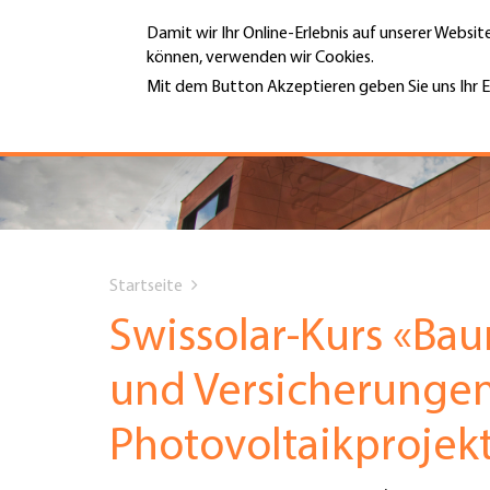
Direkt
Damit wir Ihr Online-Erlebnis auf unserer Websi
zum
können, verwenden wir Cookies.
Inhalt
MENÜ
Mit dem Button Akzeptieren geben Sie uns Ihr E
Weitere Informationen
Hauptnavigation
PORTRÄT
DIENSTLEISTUNGEN
You
INFOTHEK
Startseite
are
Swissolar-Kurs «Bau
TERMINE
here
und Versicherungen
MITGLIEDSCHAFT
Photovoltaikprojek
JOBS & KARRIERE