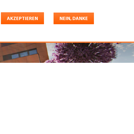
Deutsch
riere
AKZEPTIEREN
Shop
Konto
NEIN, DANKE