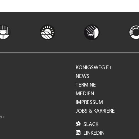
KÖNIGSWEG E+
Footer
NEWS
TERMINE
GH
MEDIEN
IMPRESSUM
JOBS & KARRIERE
en

SLACK

LINKEDIN