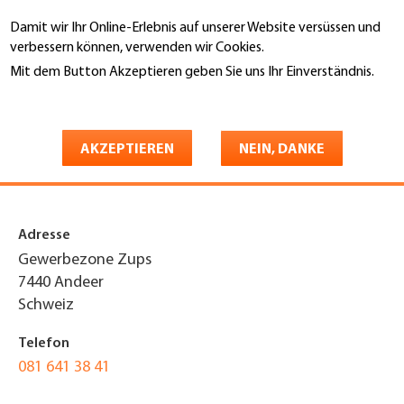
Direkt
Damit wir Ihr Online-Erlebnis auf unserer Website versüssen und
zum
Suche
verbessern können, verwenden wir Cookies.
Inhalt
Mit dem Button Akzeptieren geben Sie uns Ihr Einverständnis.
You
Weitere Informationen
Startseite
are
Torri Spenglerei -
here
AKZEPTIEREN
NEIN, DANKE
Bedachungen
Adresse
Gewerbezone Zups
7440
Andeer
Schweiz
Telefon
081 641 38 41