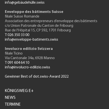
info@gebäudehülle.swiss
Enveloppe des bâtiments Suisse
filiale Suisse Romande
Association des entrepreneurs
d’enveloppe des bâtiments
c/o Union Patronale du Canton de Fribourg
Rue de l'H
ôpital 15
, CP 592, 1701 Fribourg
T 026 350 33 00
info@enveloppe-batiments.swiss
Involucro edilizio Svizzera
filiale Ticino
Via Cantonale 34a, 6928 Manno
T 091 604 64 10
info@involucro-edilizio.swiss
Gewinner Best of dot.swiss-Award 2022
Footer
GH
KÖNIGSWEG E+
NEWS
TERMINE