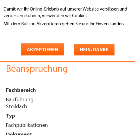
Direkt
Damit wir Ihr Online-Erlebnis auf unserer Website versüssen und
zum
Suche
verbessern können, verwenden wir Cookies.
Inhalt
Mit dem Button Akzeptieren geben Sie uns Ihr Einverständnis.
You
Weitere Informationen
Startseite
are
Unterdachbahn Ampatop
here
AKZEPTIEREN
NEIN, DANKE
Secura, Erhöhte
Beanspruchung
Fachbereich
Bauführung
Steildach
Typ
Fachpublikationen
Dokument