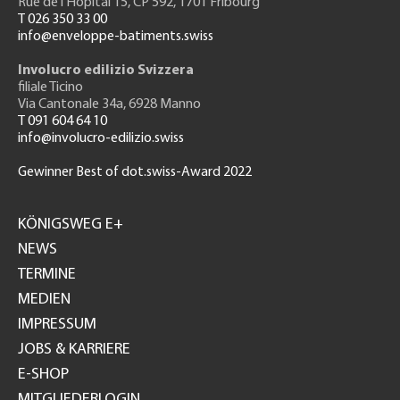
Rue de l'H
ôpital 15
, CP 592, 1701 Fribourg
T 026 350 33 00
info@enveloppe-batiments.swiss
Involucro edilizio Svizzera
filiale Ticino
Via Cantonale 34a, 6928 Manno
T 091 604 64 10
info@involucro-edilizio.swiss
Gewinner Best of dot.swiss-Award 2022
Footer
GH
KÖNIGSWEG E+
NEWS
TERMINE
MEDIEN
IMPRESSUM
JOBS & KARRIERE
E-SHOP
MITGLIEDERLOGIN