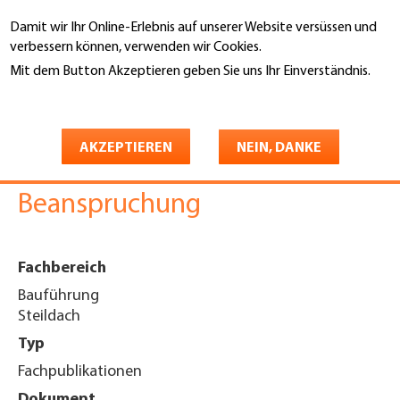
Direkt
Damit wir Ihr Online-Erlebnis auf unserer Website versüssen und
zum
Suche
verbessern können, verwenden wir Cookies.
Inhalt
Mit dem Button Akzeptieren geben Sie uns Ihr Einverständnis.
You
Weitere Informationen
Startseite
are
Unterdachbahn Permo
here
AKZEPTIEREN
NEIN, DANKE
extreme RS SK, Erhöhte
Beanspruchung
Fachbereich
Bauführung
Steildach
Typ
Fachpublikationen
Dokument