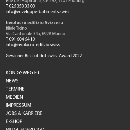
Rue de l'H
ôpital 15
, CP 592, 1701 Fribourg
T 026 350 33 00
info@enveloppe-batiments.swiss
Involucro edilizio Svizzera
filiale Ticino
Via Cantonale 34a, 6928 Manno
T 091 604 64 10
info@involucro-edilizio.swiss
Gewinner Best of dot.swiss-Award 2022
Footer
GH
KÖNIGSWEG E+
NEWS
TERMINE
MEDIEN
IMPRESSUM
JOBS & KARRIERE
E-SHOP
MITGLIEDERLOGIN