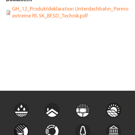
GH_12_Produktdeklaration Unterdachbahn_Permo
extreme RS SK_BF,SD_Technik.pdf