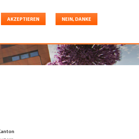
Deutsch
riere
AKZEPTIEREN
Shop
Konto
NEIN, DANKE
Kanton