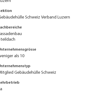
Luzern
Sektion
Gebäudehülle Schweiz Verband Luzern
Fachbereiche
Fassadenbau
Steildach
Unternehmensgrösse
weniger als 10
Unternehmenstyp
Mitglied Gebäudehülle Schweiz
Lehrbetrieb
Ja