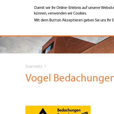
Direkt
Damit wir Ihr Online-Erlebnis auf unserer Websi
zum
können, verwenden wir Cookies.
Inhalt
MENÜ
Mit dem Button Akzeptieren geben Sie uns Ihr E
Weitere Informationen
Hauptnavigation
PORTRÄT
DIENSTLEISTUNGEN
You
INFOTHEK
Startseite
are
Vogel Bedachunge
TERMINE
here
MITGLIEDSCHAFT
JOBS & KARRIERE