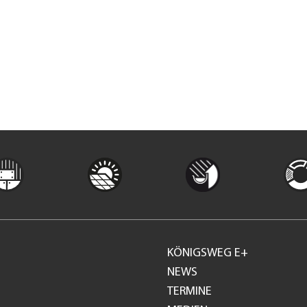
KÖNIGSWEG E+
Footer
NEWS
TERMINE
GH