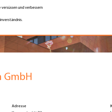
te versüssen und verbessern
Unternehmen finden
Jobs & Kar
Suche
GH
inverständnis.
Top
Menu
n GmbH
Adresse