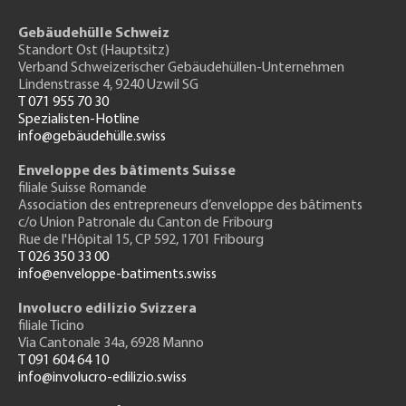
Gebäudehülle Schweiz
Standort Ost (Hauptsitz)
Verband Schweizerischer Gebäudehüllen-Unternehmen
Lindenstrasse 4, 9240 Uzwil SG
T 071 955 70 30
Spezialisten-Hotline
info@gebäudehülle.swiss
Enveloppe des bâtiments Suisse
filiale Suisse Romande
Association des entrepreneurs
d’enveloppe des bâtiments
c/o Union Patronale du Canton de Fribourg
Rue de l'H
ôpital 15
, CP 592, 1701 Fribourg
T 026 350 33 00
info@enveloppe-batiments.swiss
Involucro edilizio Svizzera
filiale Ticino
Via Cantonale 34a, 6928 Manno
T 091 604 64 10
info@involucro-edilizio.swiss