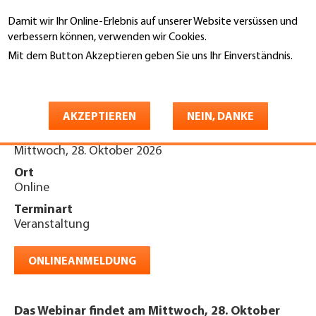
Direkt
Damit wir Ihr Online-Erlebnis auf unserer Website versüssen und
zum
Suche
verbessern können, verwenden wir Cookies.
Inhalt
Mit dem Button Akzeptieren geben Sie uns Ihr Einverständnis.
You
Weitere Informationen
Startseite
are
Webinar «ERFA ASGS» 2026
here
AKZEPTIEREN
NEIN, DANKE
Datum
Mittwoch, 28. Oktober 2026
Ort
Online
Terminart
Veranstaltung
ONLINEANMELDUNG
Das Webinar findet am Mittwoch, 28. Oktober