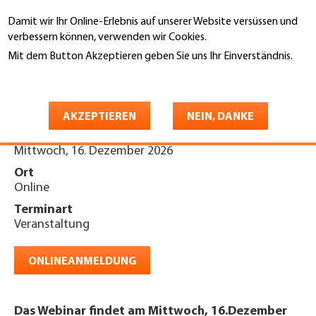
Direkt
Damit wir Ihr Online-Erlebnis auf unserer Website versüssen und
zum
Suche
verbessern können, verwenden wir Cookies.
Inhalt
Mit dem Button Akzeptieren geben Sie uns Ihr Einverständnis.
You
Weitere Informationen
Startseite
are
Webinar «ERFA ASGS» 2026
here
AKZEPTIEREN
NEIN, DANKE
Datum
Mittwoch, 16. Dezember 2026
Ort
Online
Terminart
Veranstaltung
ONLINEANMELDUNG
Das Webinar findet am Mittwoch, 16.Dezember