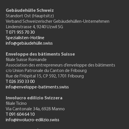
Gebäudehülle Schweiz
Standort Ost (Hauptsitz)
Verband Schweizerischer Gebäudehüllen-Unternehmen
Lindenstrasse 4, 9240 Uzwil SG
T 071 955 70 30
Spezialisten-Hotline
info@gebäudehülle.swiss
Enveloppe des bâtiments Suisse
filiale Suisse Romande
Association des entrepreneurs
d’enveloppe des bâtiments
c/o Union Patronale du Canton de Fribourg
Rue de l'H
ôpital 15
, CP 592, 1701 Fribourg
T 026 350 33 00
info@enveloppe-batiments.swiss
Involucro edilizio Svizzera
filiale Ticino
Via Cantonale 34a, 6928 Manno
T 091 604 64 10
info@involucro-edilizio.swiss