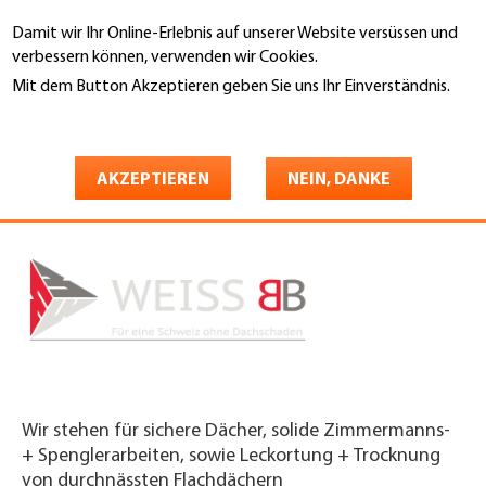
Direkt
Damit wir Ihr Online-Erlebnis auf unserer Website versüssen und
zum
Suche
verbessern können, verwenden wir Cookies.
Inhalt
Mit dem Button Akzeptieren geben Sie uns Ihr Einverständnis.
You
Weitere Informationen
Startseite
are
Weiss Bau & Beratung AG
here
AKZEPTIEREN
NEIN, DANKE
Wir stehen für sichere Dächer, solide Zimmermanns-
+ Spenglerarbeiten, sowie Leckortung + Trocknung
von durchnässten Flachdächern