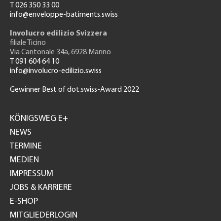
T 026 350 33 00
info@enveloppe-batiments.swiss
Involucro edilizio Svizzera
filiale Ticino
Via Cantonale 34a, 6928 Manno
T 091 604 64 10
info@involucro-edilizio.swiss
Gewinner Best of dot.swiss-Award 2022
Footer
GH
KÖNIGSWEG E+
NEWS
TERMINE
MEDIEN
IMPRESSUM
JOBS & KARRIERE
E-SHOP
MITGLIEDERLOGIN