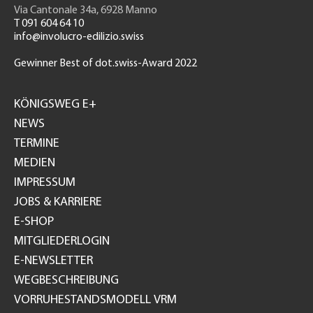
Via Cantonale 34a, 6928 Manno
T 091 604 64 10
info@involucro-edilizio.swiss
Gewinner Best of dot.swiss-Award 2022
Footer
GH
KÖNIGSWEG E+
NEWS
TERMINE
MEDIEN
IMPRESSUM
JOBS & KARRIERE
E-SHOP
MITGLIEDERLOGIN
E-NEWSLETTER
WEGBESCHREIBUNG
VORRUHESTANDSMODELL VRM