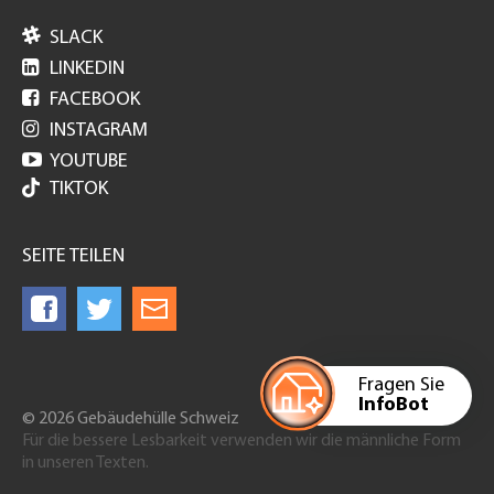

SLACK

LINKEDIN

FACEBOOK

INSTAGRAM

YOUTUBE
TIKTOK
SEITE TEILEN
Fragen Sie
InfoBot
© 2026 Gebäudehülle Schweiz
Für die bessere Lesbarkeit verwenden wir die männliche Form
in unseren Texten.