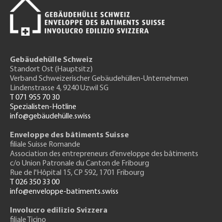
Gebäudehülle Schweiz
Standort Ost (Hauptsitz)
Verband Schweizerischer Gebäudehüllen-Unternehmen
Lindenstrasse 4, 9240 Uzwil SG
T 071 955 70 30
Spezialisten-Hotline
info@gebäudehülle.swiss
Enveloppe des bâtiments Suisse
filiale Suisse Romande
Association des entrepreneurs
d’enveloppe des bâtiments
c/o Union Patronale du Canton de Fribourg
Rue de l'H
ôpital 15
, CP 592, 1701 Fribourg
T 026 350 33 00
info@enveloppe-batiments.swiss
Involucro edilizio Svizzera
filiale Ticino