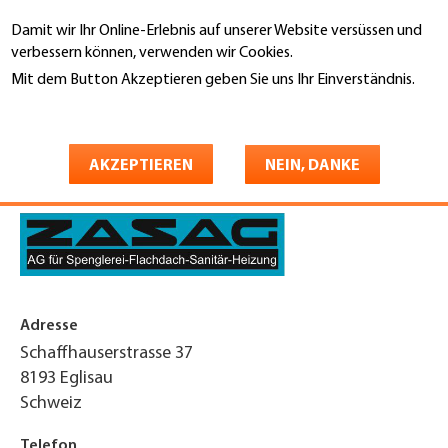
Direkt
Damit wir Ihr Online-Erlebnis auf unserer Website versüssen und
zum
Suche
verbessern können, verwenden wir Cookies.
Inhalt
Mit dem Button Akzeptieren geben Sie uns Ihr Einverständnis.
You
Weitere Informationen
Startseite
are
ZASAG AG
here
AKZEPTIEREN
NEIN, DANKE
Adresse
Schaffhauserstrasse 37
8193
Eglisau
Schweiz
Telefon