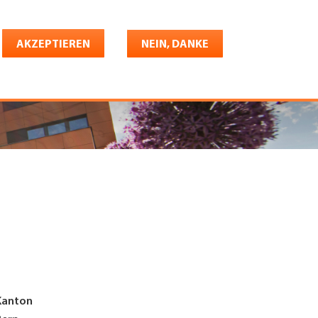
Deutsch
riere
AKZEPTIEREN
Shop
Konto
NEIN, DANKE
Kanton