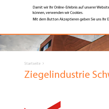
Direkt
Damit wir Ihr Online-Erlebnis auf unserer Websi
zum
können, verwenden wir Cookies.
Inhalt
MENÜ
Mit dem Button Akzeptieren geben Sie uns Ihr E
Weitere Informationen
Hauptnavigation
PORTRÄT
DIENSTLEISTUNGEN
You
INFOTHEK
Startseite
are
Ziegelindustrie Sc
TERMINE
here
MITGLIEDSCHAFT
JOBS & KARRIERE