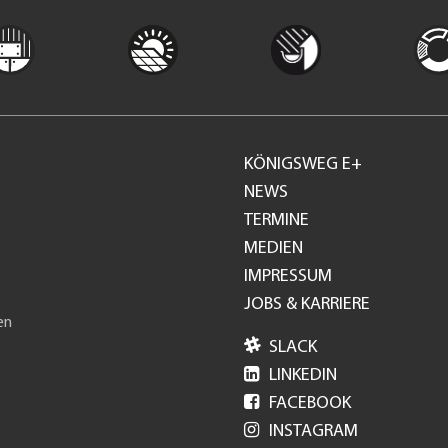
KÖNIGSWEG E+
Footer
NEWS
TERMINE
GH
MEDIEN
IMPRESSUM
JOBS & KARRIERE
en

SLACK

LINKEDIN

FACEBOOK

INSTAGRAM