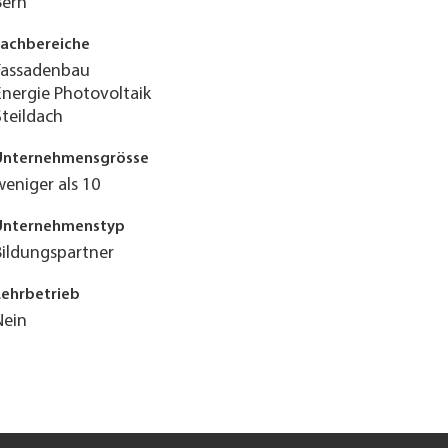
Bern
Fachbereiche
Fassadenbau
Energie Photovoltaik
Steildach
Unternehmensgrösse
weniger als 10
Unternehmenstyp
Bildungspartner
Lehrbetrieb
Nein