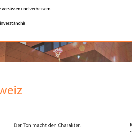
te versüssen und verbessern
Unternehmen finden
Jobs & Kar
Suche
GH
inverständnis.
Top
Menu
hweiz
Der Ton macht den Charakter.