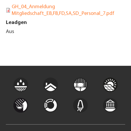
GH_04_Anmeldung
Mitgliedschaft_EB,FB,FD,SA,SD_Personal_7.pdf
Leadgen
Aus