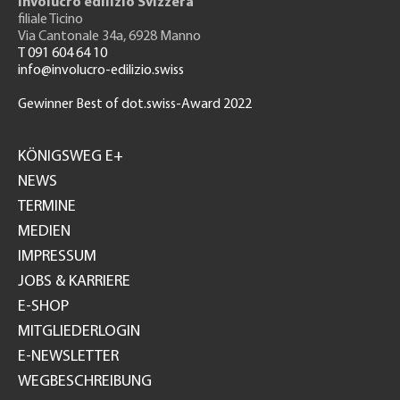
Involucro edilizio Svizzera
filiale Ticino
Via Cantonale 34a, 6928 Manno
T 091 604 64 10
info@involucro-edilizio.swiss
Gewinner Best of dot.swiss-Award 2022
Footer
GH
KÖNIGSWEG E+
NEWS
TERMINE
MEDIEN
IMPRESSUM
JOBS & KARRIERE
E-SHOP
MITGLIEDERLOGIN
E-NEWSLETTER
WEGBESCHREIBUNG