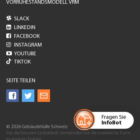
VORRUHESTANDSMODELL VRM

SLACK

LINKEDIN

FACEBOOK

INSTAGRAM

YOUTUBE
TIKTOK
SEITE TEILEN
Fragen Sie
InfoBot
© 2026 Gebäudehülle Schweiz
Für die bessere Lesbarkeit verwenden wir die männliche Form
in unseren Texten.