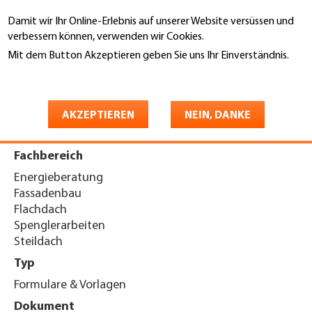
Direkt
Damit wir Ihr Online-Erlebnis auf unserer Website versüssen und
zum
Suche
verbessern können, verwenden wir Cookies.
Inhalt
Mit dem Button Akzeptieren geben Sie uns Ihr Einverständnis.
You
Weitere Informationen
Startseite
are
Anmeldung «Mitgliedschaft»
here
AKZEPTIEREN
NEIN, DANKE
Fachbereich
Energieberatung
Fassadenbau
Flachdach
Spenglerarbeiten
Steildach
Typ
Formulare & Vorlagen
Dokument