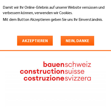
Direkt
Damit wir Ihr Online-Erlebnis auf unserer Website versüssen und
zum
Suche
verbessern können, verwenden wir Cookies.
Inhalt
Mit dem Button Akzeptieren geben Sie uns Ihr Einverständnis.
You
Weitere Informationen
Startseite
are
Bauenschweiz
here
AKZEPTIEREN
NEIN, DANKE