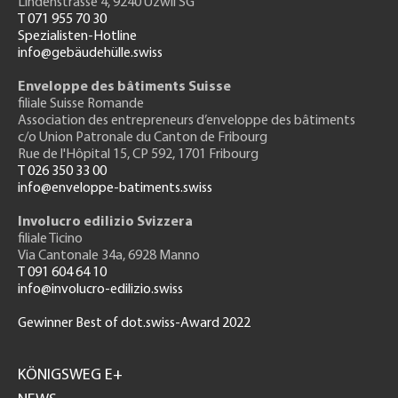
Lindenstrasse 4, 9240 Uzwil SG
T 071 955 70 30
Spezialisten-Hotline
info@gebäudehülle.swiss
Enveloppe des bâtiments Suisse
filiale Suisse Romande
Association des entrepreneurs
d’enveloppe des bâtiments
c/o Union Patronale du Canton de Fribourg
Rue de l'H
ôpital 15
, CP 592, 1701 Fribourg
T 026 350 33 00
info@enveloppe-batiments.swiss
Involucro edilizio Svizzera
filiale Ticino
Via Cantonale 34a, 6928 Manno
T 091 604 64 10
info@involucro-edilizio.swiss
Gewinner Best of dot.swiss-Award 2022
Footer
GH
KÖNIGSWEG E+