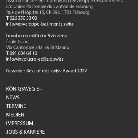
Association des entrepreneurs
d’enveloppe des bâtiments
c/o Union Patronale du Canton de Fribourg
Rue de l'H
ôpital 15
, CP 592, 1701 Fribourg
T 026 350 33 00
info@enveloppe-batiments.swiss
Involucro edilizio Svizzera
filiale Ticino
Via Cantonale 34a, 6928 Manno
T 091 604 64 10
info@involucro-edilizio.swiss
Gewinner Best of dot.swiss-Award 2022
Footer
GH
KÖNIGSWEG E+
NEWS
TERMINE
MEDIEN
IMPRESSUM
JOBS & KARRIERE