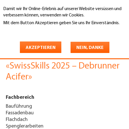
Direkt
Damit wir Ihr Online-Erlebnis auf unserer Website versüssen und
zum
Suche
verbessern können, verwenden wir Cookies.
Inhalt
Mit dem Button Akzeptieren geben Sie uns Ihr Einverständnis.
You
Weitere Informationen
Startseite
are
Beitrag Fachzeitschrift
here
AKZEPTIEREN
NEIN, DANKE
GEBÄUDEHÜLLE 05-25
«SwissSkills 2025 – Debrunner
Acifer»
Fachbereich
Bauführung
Fassadenbau
Flachdach
Spenglerarbeiten