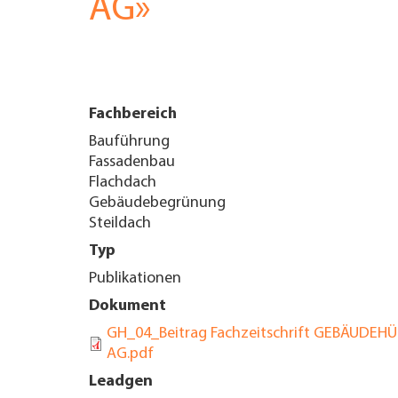
AG»
UNTERNEHMEN FINDEN
FACHZEITSCHRIFT
Fachbereich
Bauführung
Fassadenbau
Flachdach
Gebäudebegrünung
Steildach
Typ
Publikationen
Dokument
GH_04_Beitrag Fachzeitschrift GEBÄUDEHÜ
AG.pdf
Leadgen