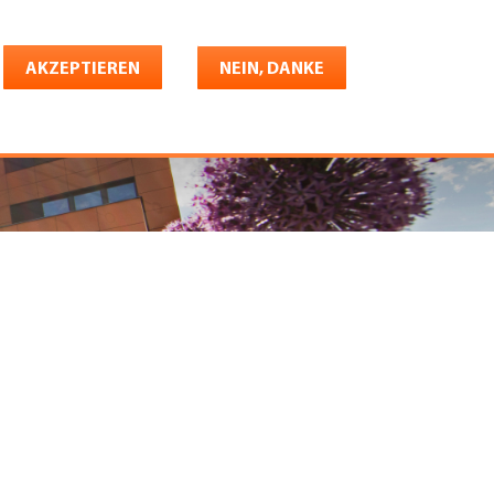
Deutsch
riere
AKZEPTIEREN
Shop
Konto
NEIN, DANKE