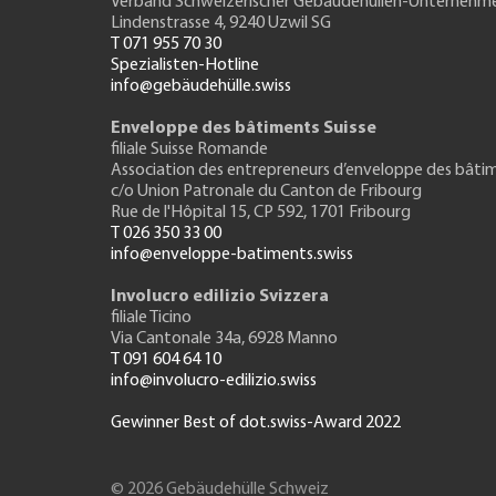
Verband Schweizerischer Gebäudehüllen-Unternehm
Lindenstrasse 4, 9240 Uzwil SG
T 071 955 70 30
Spezialisten-Hotline
info@gebäudehülle.swiss
Enveloppe des bâtiments Suisse
filiale Suisse Romande
Association des entrepreneurs
d’enveloppe des bâti
c/o Union Patronale du Canton de Fribourg
Rue de l'H
ôpital 15
, CP 592, 1701 Fribourg
T 026 350 33 00
info@enveloppe-batiments.swiss
Involucro edilizio Svizzera
filiale Ticino
Via Cantonale 34a, 6928 Manno
T 091 604 64 10
info@involucro-edilizio.swiss
Gewinner Best of dot.swiss-Award 2022
© 2026 Gebäudehülle Schweiz