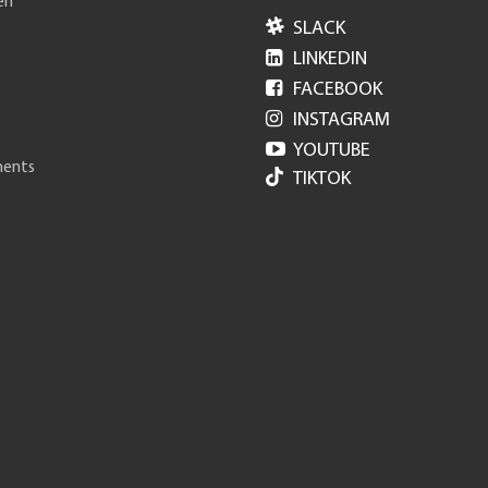
en

SLACK

LINKEDIN

FACEBOOK

INSTAGRAM

YOUTUBE
ments
TIKTOK