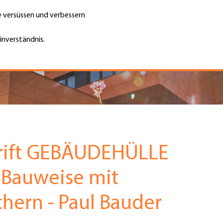
te versüssen und verbessern
Unternehmen finden
Jobs & Kar
Suche
GH
inverständnis.
Top
Menu
hrift GEBÄUDEHÜLLE
 Bauweise mit
hern - Paul Bauder