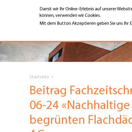
Direkt
Damit wir Ihr Online-Erlebnis auf unserer Websi
zum
können, verwenden wir Cookies.
Inhalt
MENÜ
Mit dem Button Akzeptieren geben Sie uns Ihr E
Weitere Informationen
Hauptnavigation
PORTRÄT
DIENSTLEISTUNGEN
You
INFOTHEK
Startseite
are
Beitrag Fachzeitsc
TERMINE
here
06-24 «Nachhaltige
MITGLIEDSCHAFT
begrünten Flachdäc
JOBS & KARRIERE