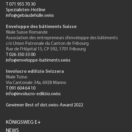
T 071 955 70 30
Spezialisten-Hotline
info@gebäudehülle.swiss
Enveloppe des bâtiments Suisse
filiale Suisse Romande
Association des entrepreneurs
d’enveloppe des bâtiments
c/o Union Patronale du Canton de Fribourg
Rue de l'H
ôpital 15
, CP 592, 1701 Fribourg
T 026 350 33 00
info@enveloppe-batiments.swiss
Involucro edilizio Svizzera
filiale Ticino
Via Cantonale 34a, 6928 Manno
T 091 604 64 10
info@involucro-edilizio.swiss
Gewinner Best of dot.swiss-Award 2022
Footer
GH
KÖNIGSWEG E+
NEWS