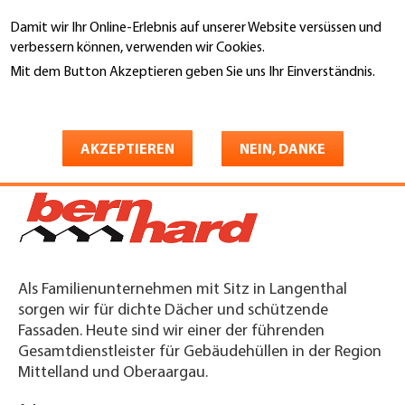
Direkt
Damit wir Ihr Online-Erlebnis auf unserer Website versüssen und
zum
Suche
verbessern können, verwenden wir Cookies.
Inhalt
Mit dem Button Akzeptieren geben Sie uns Ihr Einverständnis.
You
Weitere Informationen
Startseite
are
Bernhard Polybau AG
here
AKZEPTIEREN
NEIN, DANKE
Als Familienunternehmen mit Sitz in Langenthal
sorgen wir für dichte Dächer und schützende
Fassaden. Heute sind wir einer der führenden
Gesamtdienstleister für Gebäudehüllen in der Region
Mittelland und Oberaargau.