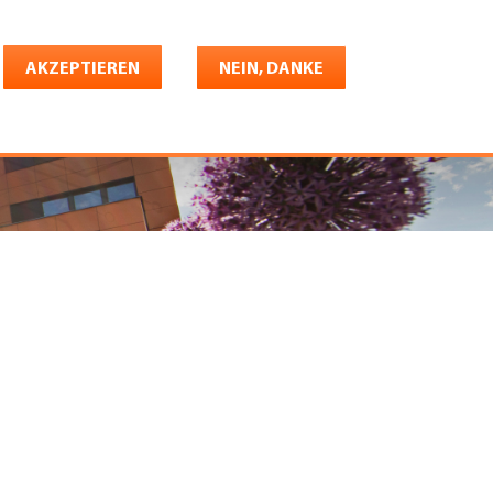
Deutsch
riere
AKZEPTIEREN
Shop
Konto
NEIN, DANKE