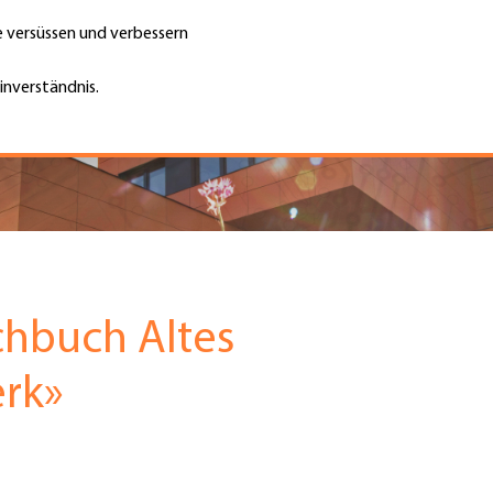
te versüssen und verbessern
Unternehmen finden
Jobs & Kar
Suche
GH
inverständnis.
Top
Menu
chbuch Altes
rk»