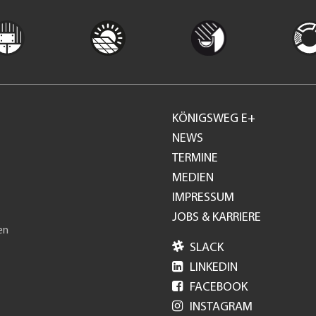
KÖNIGSWEG E+
Footer
NEWS
TERMINE
GH
MEDIEN
IMPRESSUM
JOBS & KARRIERE
en

SLACK

LINKEDIN

FACEBOOK

INSTAGRAM