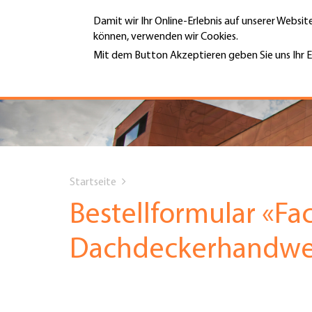
Direkt
Damit wir Ihr Online-Erlebnis auf unserer Websi
zum
können, verwenden wir Cookies.
Inhalt
MENÜ
Mit dem Button Akzeptieren geben Sie uns Ihr E
Weitere Informationen
Hauptnavigation
PORTRÄT
DIENSTLEISTUNGEN
You
INFOTHEK
Startseite
are
Bestellformular «Fa
TERMINE
here
Dachdeckerhandwe
MITGLIEDSCHAFT
JOBS & KARRIERE