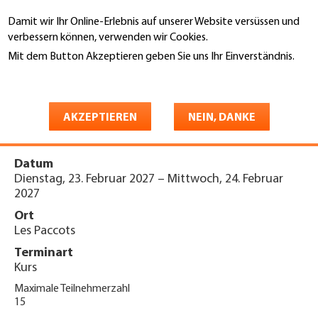
Direkt
Damit wir Ihr Online-Erlebnis auf unserer Website versüssen und
zum
Suche
verbessern können, verwenden wir Cookies.
Inhalt
Mit dem Button Akzeptieren geben Sie uns Ihr Einverständnis.
You
Weitere Informationen
Startseite
are
Cours d'introduction PERCOS
here
AKZEPTIEREN
NEIN, DANKE
2027
Datum
Dienstag, 23. Februar 2027
–
Mittwoch, 24. Februar
2027
Ort
Les Paccots
Terminart
Kurs
Maximale Teilnehmerzahl
15