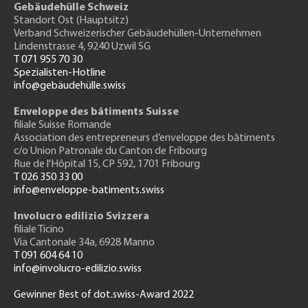
Gebäudehülle Schweiz
Standort Ost (Hauptsitz)
Verband Schweizerischer Gebäudehüllen-Unternehmen
Lindenstrasse 4, 9240 Uzwil SG
T 071 955 70 30
Spezialisten-Hotline
info@gebäudehülle.swiss
Enveloppe des bâtiments Suisse
filiale Suisse Romande
Association des entrepreneurs
d’enveloppe des bâtiments
c/o Union Patronale du Canton de Fribourg
Rue de l'H
ôpital 15
, CP 592, 1701 Fribourg
T 026 350 33 00
info@enveloppe-batiments.swiss
Involucro edilizio Svizzera
filiale Ticino
Via Cantonale 34a, 6928 Manno
T 091 604 64 10
info@involucro-edilizio.swiss
Gewinner Best of dot.swiss-Award 2022