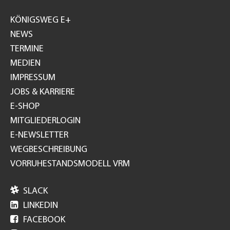
Footer
GH
KÖNIGSWEG E+
NEWS
TERMINE
MEDIEN
IMPRESSUM
JOBS & KARRIERE
E-SHOP
MITGLIEDERLOGIN
E-NEWSLETTER
WEGBESCHREIBUNG
VORRUHESTANDSMODELL VRM

SLACK

LINKEDIN

FACEBOOK