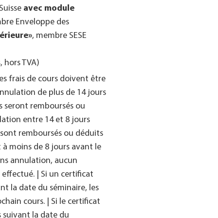
Suisse
avec module
mbre Enveloppe des
érieure»
, membre SESE
, hors TVA)
 les frais de cours doivent être
annulation de plus de 14 jours
rs seront remboursés ou
lation entre 14 et 8 jours
s sont remboursés ou déduits
 à moins de 8 jours avant le
ans annulation, aucun
ectué. | Si un certificat
nt la date du séminaire, les
hain cours. | Si le certificat
s suivant la date du