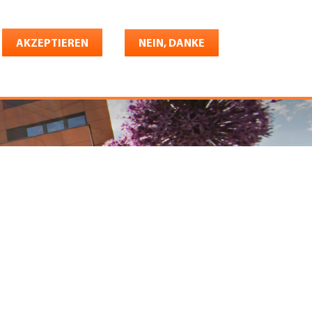
Deutsch
riere
AKZEPTIEREN
Shop
Konto
NEIN, DANKE