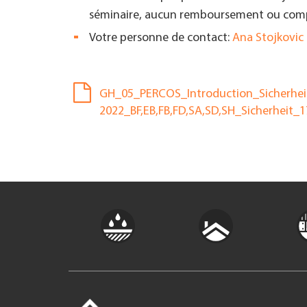
séminaire, aucun remboursement ou compe
Votre personne de contact:
Ana Stojkovic
GH_05_PERCOS_Introduction_Sicherhei
2022_BF,EB,FB,FD,SA,SD,SH_Sicherheit_1