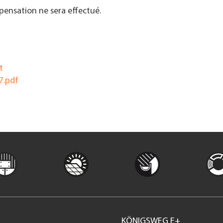
nsation ne sera effectué.
t
7.pdf
KÖNIGSWEG E+