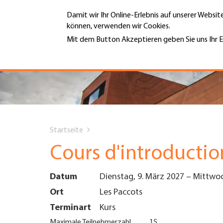
Direkt
Damit wir Ihr Online-Erlebnis auf unserer Websi
zum
können, verwenden wir Cookies.
Inhalt
MENÜ
Mit dem Button Akzeptieren geben Sie uns Ihr E
Weitere Informationen
Hauptnavigation
PORTRÄT
DIENSTLEISTUNGEN
You
INFOTHEK
Startseite
are
Cours d'introducti
TERMINE
here
Datum
Dienstag, 9. März 2027
–
Mittwoc
MITGLIEDSCHAFT
Ort
Les Paccots
Terminart
Kurs
JOBS & KARRIERE
Maximale Teilnehmerzahl
15