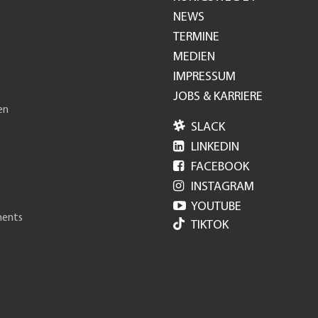
Footer
NEWS
TERMINE
GH
MEDIEN
IMPRESSUM
JOBS & KARRIERE
en

SLACK

LINKEDIN

FACEBOOK

INSTAGRAM

YOUTUBE
ments
TIKTOK