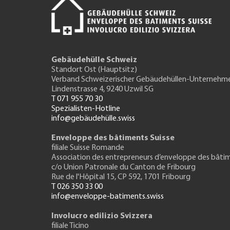
Gebäudehülle Schweiz
Standort Ost (Hauptsitz)
Verband Schweizerischer Gebäudehüllen-Unternehm
Lindenstrasse 4, 9240 Uzwil SG
T 071 955 70 30
Spezialisten-Hotline
info@gebäudehülle.swiss
Enveloppe des bâtiments Suisse
filiale Suisse Romande
Association des entrepreneurs
d’enveloppe des bâti
c/o Union Patronale du Canton de Fribourg
Rue de l'H
ôpital 15
, CP 592, 1701 Fribourg
T 026 350 33 00
info@enveloppe-batiments.swiss
Involucro edilizio Svizzera
filiale Ticino