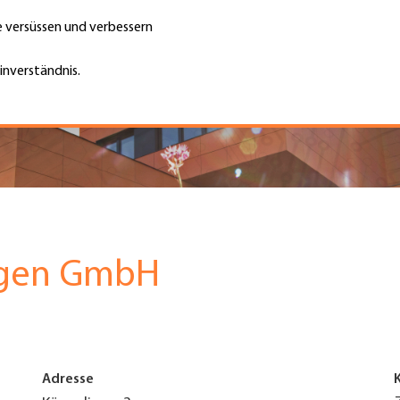
te versüssen und verbessern
Unternehmen finden
Jobs & Kar
Suche
GH
inverständnis.
Top
Menu
ngen GmbH
Adresse