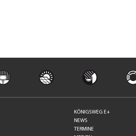
KÖNIGSWEG E+
Footer
NEWS
TERMINE
GH