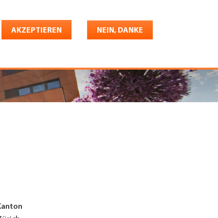
Deutsch
riere
AKZEPTIEREN
Shop
Konto
NEIN, DANKE
Kanton