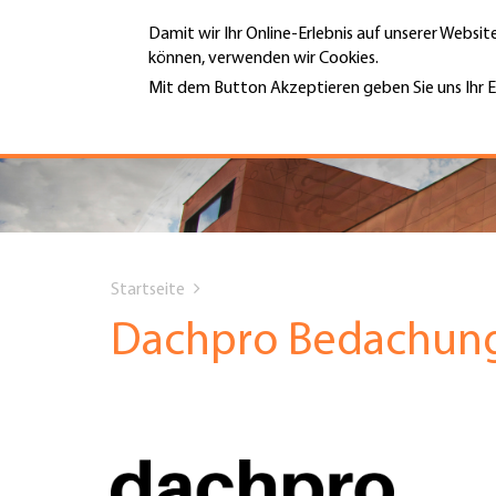
Direkt
Damit wir Ihr Online-Erlebnis auf unserer Websi
zum
können, verwenden wir Cookies.
Inhalt
MENÜ
Mit dem Button Akzeptieren geben Sie uns Ihr E
Weitere Informationen
Hauptnavigation
PORTRÄT
DIENSTLEISTUNGEN
You
INFOTHEK
Startseite
are
Dachpro Bedachu
TERMINE
here
MITGLIEDSCHAFT
JOBS & KARRIERE