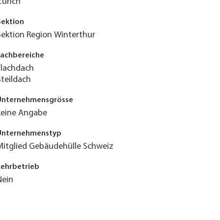
Zürich
Sektion
Sektion Region Winterthur
Fachbereiche
Flachdach
Steildach
Unternehmensgrösse
keine Angabe
Unternehmenstyp
Mitglied Gebäudehülle Schweiz
Lehrbetrieb
Nein