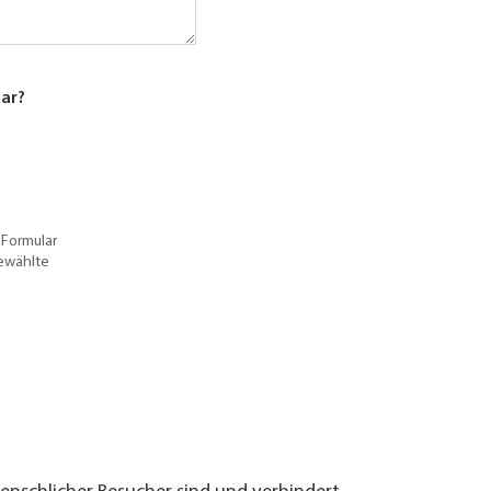
lar?
 Formular
gewählte