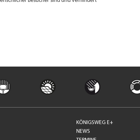
menschlicher Besucher sind und verhindert
KÖNIGSWEG E+
Footer
NEWS