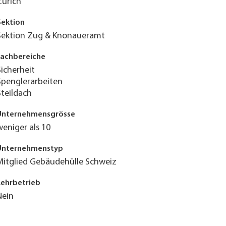
Zürich
Sektion
Sektion Zug & Knonaueramt
Fachbereiche
Sicherheit
Spenglerarbeiten
Steildach
Unternehmensgrösse
weniger als 10
Unternehmenstyp
Mitglied Gebäudehülle Schweiz
Lehrbetrieb
Nein