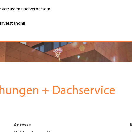
te versüssen und verbessern
Unternehmen finden
Jobs & Kar
Suche
GH
inverständnis.
Top
Menu
hungen + Dachservice
Adresse