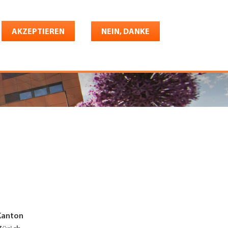
Deutsch
riere
AKZEPTIEREN
Shop
Konto
NEIN, DANKE
Kanton