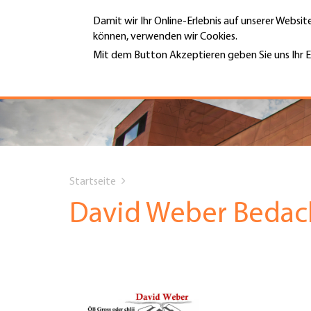
Direkt
Damit wir Ihr Online-Erlebnis auf unserer Websi
zum
können, verwenden wir Cookies.
Inhalt
MENÜ
Mit dem Button Akzeptieren geben Sie uns Ihr E
Weitere Informationen
Hauptnavigation
PORTRÄT
DIENSTLEISTUNGEN
You
INFOTHEK
Startseite
are
David Weber Bedac
TERMINE
here
MITGLIEDSCHAFT
JOBS & KARRIERE