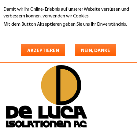
Direkt
Damit wir Ihr Online-Erlebnis auf unserer Website versüssen und
zum
Suche
verbessern können, verwenden wir Cookies.
Inhalt
Mit dem Button Akzeptieren geben Sie uns Ihr Einverständnis.
You
Weitere Informationen
Startseite
are
De Luca Isolationen AG
here
AKZEPTIEREN
NEIN, DANKE