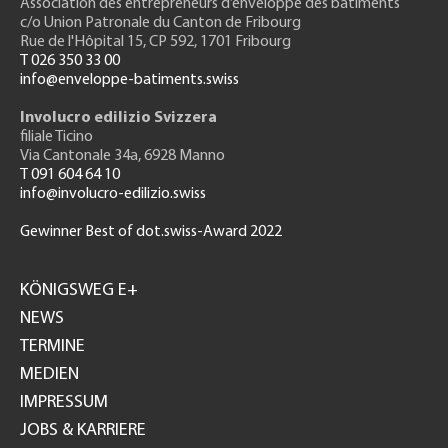
Association des entrepreneurs
d’enveloppe des bâtiments
c/o Union Patronale du Canton de Fribourg
Rue de l'H
ôpital 15
, CP 592, 1701 Fribourg
T 026 350 33 00
info@enveloppe-batiments.swiss
Involucro edilizio Svizzera
filiale Ticino
Via Cantonale 34a, 6928 Manno
T 091 604 64 10
info@involucro-edilizio.swiss
Gewinner Best of dot.swiss-Award 2022
Footer
GH
KÖNIGSWEG E+
NEWS
TERMINE
MEDIEN
IMPRESSUM
JOBS & KARRIERE