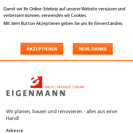
Direkt
Damit wir Ihr Online-Erlebnis auf unserer Website versüssen und
zum
Suche
verbessern können, verwenden wir Cookies.
Inhalt
Mit dem Button Akzeptieren geben Sie uns Ihr Einverständnis.
You
Weitere Informationen
Startseite
are
Eigenmann AG Bedachungen
here
AKZEPTIEREN
NEIN, DANKE
und Spenglerei
Wir planen, bauen und renovieren - alles aus einer
Hand!
Adresse