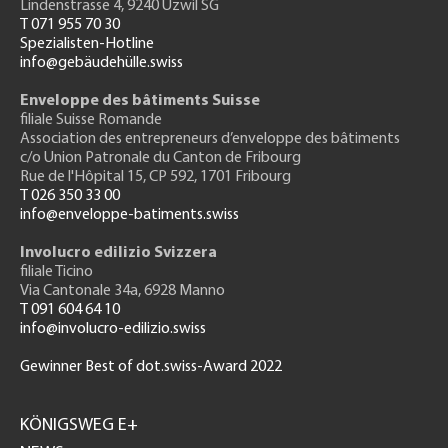
Lindenstrasse 4, 9240 Uzwil SG
T 071 955 70 30
Spezialisten-Hotline
info@gebäudehülle.swiss
Enveloppe des bâtiments Suisse
filiale Suisse Romande
Association des entrepreneurs
d’enveloppe des bâtiments
c/o Union Patronale du Canton de Fribourg
Rue de l'H
ôpital 15
, CP 592, 1701 Fribourg
T 026 350 33 00
info@enveloppe-batiments.swiss
Involucro edilizio Svizzera
filiale Ticino
Via Cantonale 34a, 6928 Manno
T 091 604 64 10
info@involucro-edilizio.swiss
Gewinner Best of dot.swiss-Award 2022
Footer
GH
KÖNIGSWEG E+