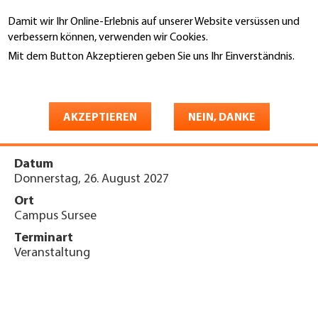
Direkt
Damit wir Ihr Online-Erlebnis auf unserer Website versüssen und
zum
Suche
verbessern können, verwenden wir Cookies.
Inhalt
Mit dem Button Akzeptieren geben Sie uns Ihr Einverständnis.
You
Weitere Informationen
Startseite
are
Fachtagung «Arbeitssicherheit
here
AKZEPTIEREN
NEIN, DANKE
& Gesundheitsschutz» 2027
Datum
Donnerstag, 26. August 2027
Ort
Campus Sursee
Terminart
Veranstaltung