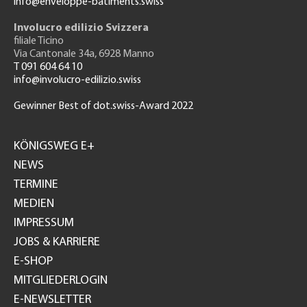
info@enveloppe-batiments.swiss
Involucro edilizio Svizzera
filiale Ticino
Via Cantonale 34a, 6928 Manno
T 091 604 64 10
info@involucro-edilizio.swiss
Gewinner Best of dot.swiss-Award 2022
Footer
GH
KÖNIGSWEG E+
NEWS
TERMINE
MEDIEN
IMPRESSUM
JOBS & KARRIERE
E-SHOP
MITGLIEDERLOGIN
E-NEWSLETTER