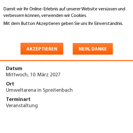
Direkt
Damit wir Ihr Online-Erlebnis auf unserer Website versüssen und
zum
Suche
verbessern können, verwenden wir Cookies.
Inhalt
Mit dem Button Akzeptieren geben Sie uns Ihr Einverständnis.
You
Weitere Informationen
Startseite
are
Fachtagung «Zukunft
here
AKZEPTIEREN
NEIN, DANKE
Gebäudehülle» 2027
Datum
Mittwoch, 10. März 2027
Ort
Umweltarena in Spreitenbach
Terminart
Veranstaltung