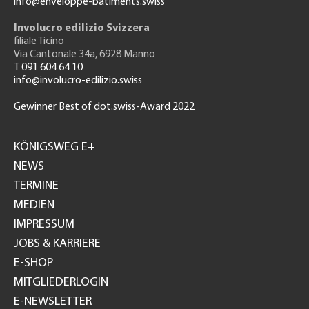
info@enveloppe-batiments.swiss
Involucro edilizio Svizzera
filiale Ticino
Via Cantonale 34a, 6928 Manno
T 091 604 64 10
info@involucro-edilizio.swiss
Gewinner Best of dot.swiss-Award 2022
Footer
GH
KÖNIGSWEG E+
NEWS
TERMINE
MEDIEN
IMPRESSUM
JOBS & KARRIERE
E-SHOP
MITGLIEDERLOGIN
E-NEWSLETTER