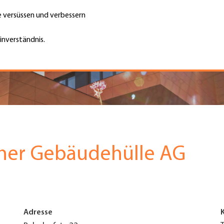
te versüssen und verbessern
Unternehmen finden
Jobs & Kar
Suche
GH
inverständnis.
Top
Menu
cher Gebäudehülle AG
Adresse