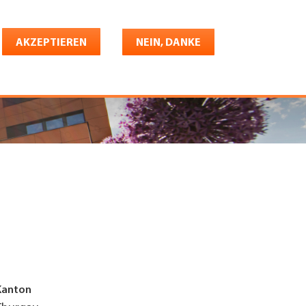
Deutsch
riere
AKZEPTIEREN
Shop
Konto
NEIN, DANKE
Kanton