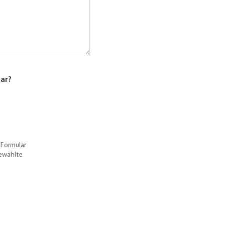
lar?
 Formular
gewählte