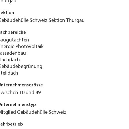
Thurgau
Sektion
Gebäudehülle Schweiz Sektion Thurgau
Fachbereiche
Baugutachten
Energie Photovoltaik
Fassadenbau
Flachdach
Gebäudebegrünung
Steildach
Unternehmensgrösse
zwischen 10 und 49
Unternehmenstyp
Mitglied Gebäudehülle Schweiz
Lehrbetrieb