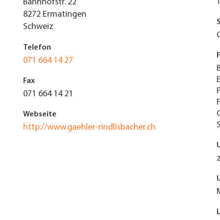
Bahnhofstr. 22
8272
Ermatingen
Schweiz
Telefon
071 664 14 27
Fax
071 664 14 21
Webseite
http://www.gaehler-rindlisbacher.ch