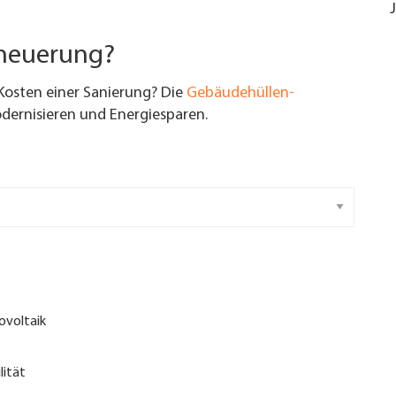
rneuerung?
Kosten einer Sanierung? Die
Gebäudehüllen-
ernisieren und Energiesparen.
ovoltaik
lität