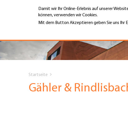
Direkt
Damit wir Ihr Online-Erlebnis auf unserer Websi
zum
können, verwenden wir Cookies.
Inhalt
MENÜ
Mit dem Button Akzeptieren geben Sie uns Ihr E
Weitere Informationen
Hauptnavigation
PORTRÄT
DIENSTLEISTUNGEN
You
INFOTHEK
Startseite
are
Gähler & Rindlisba
TERMINE
here
MITGLIEDSCHAFT
JOBS & KARRIERE