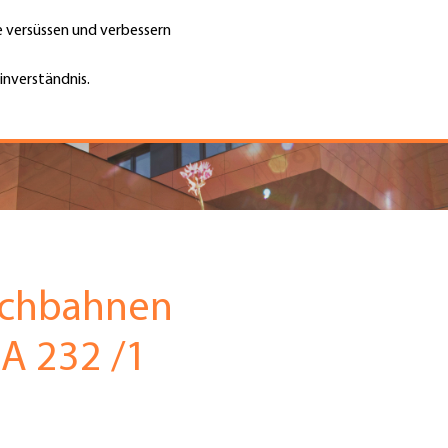
te versüssen und verbessern
Unternehmen finden
Jobs & Kar
Suche
GH
inverständnis.
Top
Menu
achbahnen
IA 232 /1