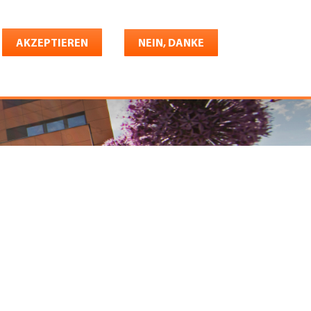
Deutsch
riere
AKZEPTIEREN
Shop
Konto
NEIN, DANKE