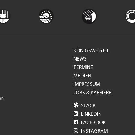
KÖNIGSWEG E+
Footer
NEWS
TERMINE
GH
MEDIEN
IMPRESSUM
JOBS & KARRIERE
en

SLACK

LINKEDIN

FACEBOOK

INSTAGRAM