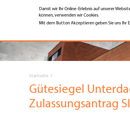
Direkt
Damit wir Ihr Online-Erlebnis auf unserer Websi
zum
können, verwenden wir Cookies.
Inhalt
MENÜ
Mit dem Button Akzeptieren geben Sie uns Ihr E
Weitere Informationen
Hauptnavigation
PORTRÄT
DIENSTLEISTUNGEN
You
INFOTHEK
Startseite
are
Gütesiegel Unterd
TERMINE
here
Zulassungsantrag S
MITGLIEDSCHAFT
JOBS & KARRIERE