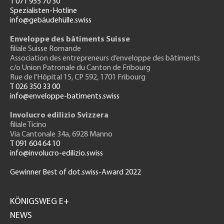
T 071 955 70 30
Spezialisten-Hotline
info@gebäudehülle.swiss
Enveloppe des bâtiments Suisse
filiale Suisse Romande
Association des entrepreneurs
d’enveloppe des bâtiments
c/o Union Patronale du Canton de Fribourg
Rue de l'H
ôpital 15
, CP 592, 1701 Fribourg
T 026 350 33 00
info@enveloppe-batiments.swiss
Involucro edilizio Svizzera
filiale Ticino
Via Cantonale 34a, 6928 Manno
T 091 604 64 10
info@involucro-edilizio.swiss
Gewinner Best of dot.swiss-Award 2022
Footer
GH
KÖNIGSWEG E+
NEWS