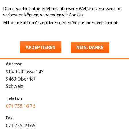
Direkt
Damit wir Ihr Online-Erlebnis auf unserer Website versüssen und
zum
Suche
verbessern können, verwenden wir Cookies.
Inhalt
Mit dem Button Akzeptieren geben Sie uns Ihr Einverständnis.
You
Weitere Informationen
Startseite
are
Hutter Bedachungen AG
here
AKZEPTIEREN
NEIN, DANKE
Adresse
Staatsstrasse 145
9463
Oberriet
Schweiz
Telefon
071 755 16 76
Fax
071 755 09 66