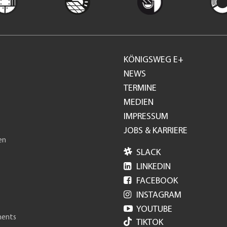
KÖNIGSWEG E+
Footer
NEWS
TERMINE
GH
MEDIEN
IMPRESSUM
JOBS & KARRIERE
en

SLACK

LINKEDIN

FACEBOOK

INSTAGRAM

YOUTUBE
ments
TIKTOK