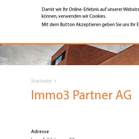
Direkt
Damit wir Ihr Online-Erlebnis auf unserer Websi
zum
können, verwenden wir Cookies.
Inhalt
MENÜ
Mit dem Button Akzeptieren geben Sie uns Ihr E
Weitere Informationen
Hauptnavigation
PORTRÄT
DIENSTLEISTUNGEN
You
INFOTHEK
Startseite
are
Immo3 Partner AG
TERMINE
here
MITGLIEDSCHAFT
Adresse
JOBS & KARRIERE