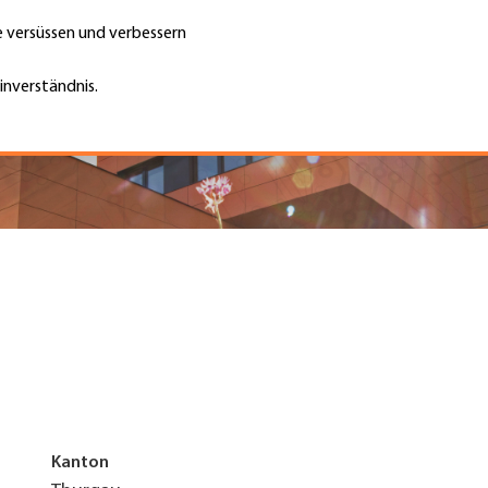
te versüssen und verbessern
Unternehmen finden
Jobs & Kar
Suche
GH
inverständnis.
Top
Menu
Kanton