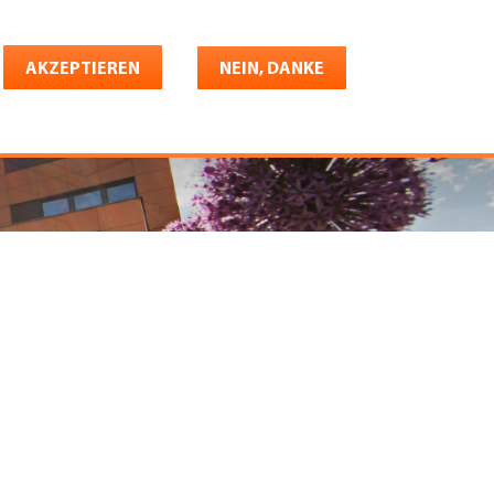
Deutsch
riere
AKZEPTIEREN
Shop
Konto
NEIN, DANKE