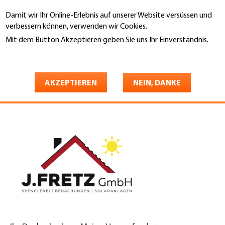
Direkt
Damit wir Ihr Online-Erlebnis auf unserer Website versüssen und
zum
Suche
verbessern können, verwenden wir Cookies.
Inhalt
Mit dem Button Akzeptieren geben Sie uns Ihr Einverständnis.
You
Weitere Informationen
Startseite
are
J. Fretz GmbH Spenglerei /
here
AKZEPTIEREN
NEIN, DANKE
Bedachungen / Solaranlagen