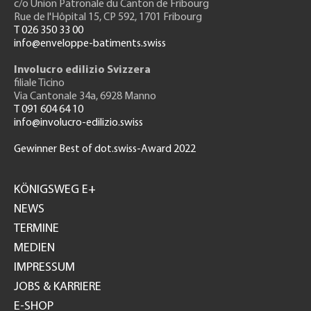
c/o Union Patronale du Canton de Fribourg
Rue de l'H
ôpital 15
, CP 592, 1701 Fribourg
T 026 350 33 00
info@enveloppe-batiments.swiss
Involucro edilizio Svizzera
filiale Ticino
Via Cantonale 34a, 6928 Manno
T 091 604 64 10
info@involucro-edilizio.swiss
Gewinner Best of dot.swiss-Award 2022
Footer
GH
KÖNIGSWEG E+
NEWS
TERMINE
MEDIEN
IMPRESSUM
JOBS & KARRIERE
E-SHOP