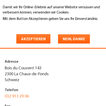
Direkt
Damit wir Ihr Online-Erlebnis auf unserer Website versüssen und
zum
Suche
verbessern können, verwenden wir Cookies.
Inhalt
Mit dem Button Akzeptieren geben Sie uns Ihr Einverständnis.
You
Weitere Informationen
Startseite
are
J.-P. Soguel Couverture et
here
AKZEPTIEREN
NEIN, DANKE
Ferblanterie SA
Adresse
Bois du Couvent 143
2300
La Chaux-de-Fonds
Schweiz
Telefon
032 913 29 06