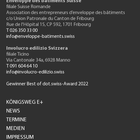
Enveloppe des bâtiments Suisse
filiale Suisse Romande
Association des entrepreneurs
d’enveloppe des bâtiments
c/o Union Patronale du Canton de Fribourg
Rue de l'H
ôpital 15
, CP 592, 1701 Fribourg
T 026 350 33 00
info@enveloppe-batiments.swiss
Involucro edilizio Svizzera
filiale Ticino
Via Cantonale 34a, 6928 Manno
T 091 604 64 10
info@involucro-edilizio.swiss
Gewinner Best of dot.swiss-Award 2022
Footer
GH
KÖNIGSWEG E+
NEWS
TERMINE
MEDIEN
IMPRESSUM