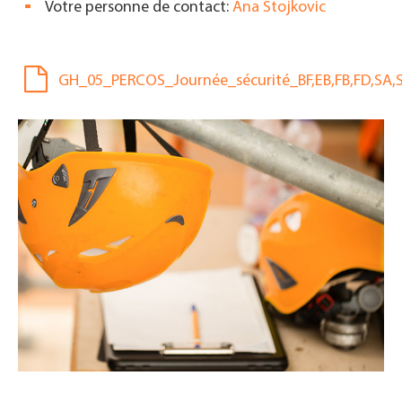
Votre personne de contact:
Ana Stojkovic
GH_05_PERCOS_Journée_sécurité_BF,EB,FB,FD,SA,S