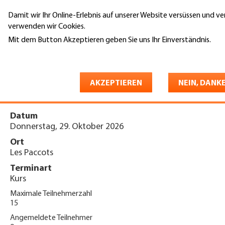
Direkt
Damit wir Ihr Online-Erlebnis auf unserer Website versüssen und v
zum
Suche
verwenden wir Cookies.
Inhalt
Mit dem Button Akzeptieren geben Sie uns Ihr Einverständnis.
You
Weitere Informationen
Startseite
are
Journée de la sécurité PERCOS
here
AKZEPTIEREN
NEIN, DANK
2026
Datum
Donnerstag, 29. Oktober 2026
Ort
Les Paccots
Terminart
Kurs
Maximale Teilnehmerzahl
15
Angemeldete Teilnehmer