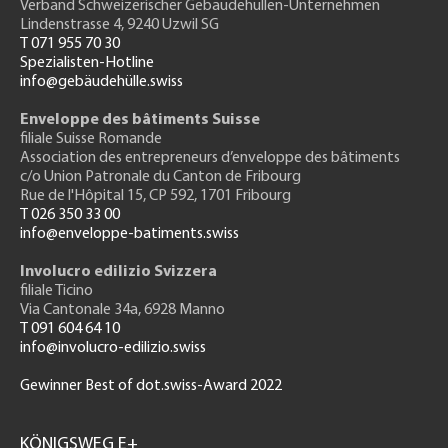
Verband Schweizerischer Gebäudehüllen-Unternehmen
Lindenstrasse 4, 9240 Uzwil SG
T 071 955 70 30
Spezialisten-Hotline
info@gebäudehülle.swiss
Enveloppe des bâtiments Suisse
filiale Suisse Romande
Association des entrepreneurs
d’enveloppe des bâtiments
c/o Union Patronale du Canton de Fribourg
Rue de l'H
ôpital 15
, CP 592, 1701 Fribourg
T 026 350 33 00
info@enveloppe-batiments.swiss
Involucro edilizio Svizzera
filiale Ticino
Via Cantonale 34a, 6928 Manno
T 091 604 64 10
info@involucro-edilizio.swiss
Gewinner Best of dot.swiss-Award 2022
Footer
GH
KÖNIGSWEG E+