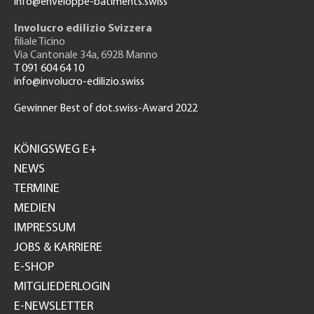
info@enveloppe-batiments.swiss
Involucro edilizio Svizzera
filiale Ticino
Via Cantonale 34a, 6928 Manno
T 091 604 64 10
info@involucro-edilizio.swiss
Gewinner Best of dot.swiss-Award 2022
Footer
GH
KÖNIGSWEG E+
NEWS
TERMINE
MEDIEN
IMPRESSUM
JOBS & KARRIERE
E-SHOP
MITGLIEDERLOGIN
E-NEWSLETTER