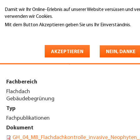
Direkt
Damit wir Ihr Online-Erlebnis auf unserer Website versüssen und v
zum
Suche
verwenden wir Cookies.
Inhalt
Mit dem Button Akzeptieren geben Sie uns Ihr Einverständnis.
You
Weitere Informationen
Startseite
are
Merkblatt «Flachdachkontrolle
here
AKZEPTIEREN
NEIN, DANKE
invasive Neophyten»
Fachbereich
Flachdach
Gebäudebegrünung
Typ
Fachpublikationen
Dokument
GH_04_MB_Flachdachkontrolle_invasive_Neophyten_