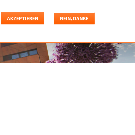
Deutsch
riere
AKZEPTIEREN
Shop
Konto
NEIN, DANKE