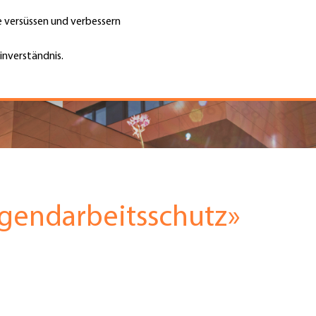
te versüssen und verbessern
Unternehmen finden
Jobs & Kar
Suche
GH
inverständnis.
Top
Menu
gendarbeitsschutz»