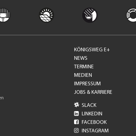
KÖNIGSWEG E+
Footer
NEWS
TERMINE
GH
MEDIEN
IMPRESSUM
JOBS & KARRIERE
en

SLACK

LINKEDIN

FACEBOOK

INSTAGRAM