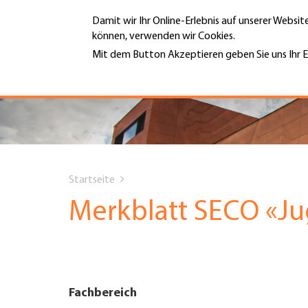
Direkt
Damit wir Ihr Online-Erlebnis auf unserer Websi
zum
können, verwenden wir Cookies.
Inhalt
MENÜ
Mit dem Button Akzeptieren geben Sie uns Ihr E
Weitere Informationen
Hauptnavigation
PORTRÄT
DIENSTLEISTUNGEN
You
INFOTHEK
Startseite
are
Merkblatt SECO «Ju
TERMINE
here
MITGLIEDSCHAFT
Fachbereich
JOBS & KARRIERE