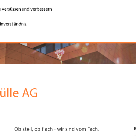
te versüssen und verbessern
Unternehmen finden
Jobs & Kar
Suche
GH
inverständnis.
Top
Menu
ülle AG
Ob steil, ob flach - wir sind vom Fach.