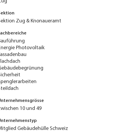
Zug
Sektion
Sektion Zug & Knonaueramt
Fachbereiche
Bauführung
Energie Photovoltaik
Fassadenbau
Flachdach
Gebäudebegrünung
Sicherheit
Spenglerarbeiten
Steildach
Unternehmensgrösse
zwischen 10 und 49
Unternehmenstyp
Mitglied Gebäudehülle Schweiz