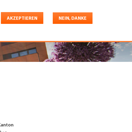
Deutsch
riere
AKZEPTIEREN
Shop
Konto
NEIN, DANKE
Kanton