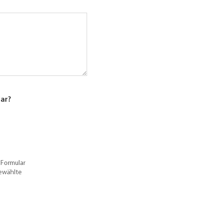
lar?
 Formular
gewählte