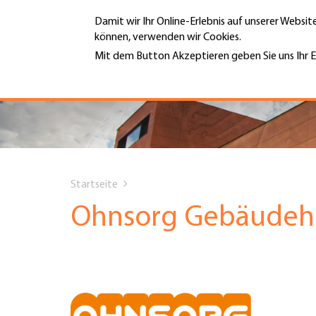
Direkt
Damit wir Ihr Online-Erlebnis auf unserer Websi
zum
können, verwenden wir Cookies.
Inhalt
MENÜ
Mit dem Button Akzeptieren geben Sie uns Ihr E
Weitere Informationen
Hauptnavigation
PORTRÄT
DIENSTLEISTUNGEN
You
INFOTHEK
Startseite
are
Ohnsorg Gebäudeh
TERMINE
here
MITGLIEDSCHAFT
JOBS & KARRIERE