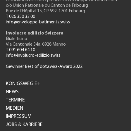
c/o Union Patronale du Canton de Fribourg
Rue de l'H
ôpital 15
, CP 592, 1701 Fribourg
T 026 350 33 00
info@enveloppe-batiments.swiss
Involucro edilizio Svizzera
filiale Ticino
Via Cantonale 34a, 6928 Manno
T 091 604 64 10
info@involucro-edilizio.swiss
Gewinner Best of dot.swiss-Award 2022
Footer
GH
KÖNIGSWEG E+
NEWS
TERMINE
MEDIEN
IMPRESSUM
JOBS & KARRIERE