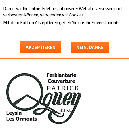
Direkt
Damit wir Ihr Online-Erlebnis auf unserer Website versüssen und
zum
Suche
verbessern können, verwenden wir Cookies.
Inhalt
Mit dem Button Akzeptieren geben Sie uns Ihr Einverständnis.
You
Weitere Informationen
Startseite
are
Patrick Oguey Sàrl Feblanterie -
here
AKZEPTIEREN
NEIN, DANKE
Couverture Sàrl