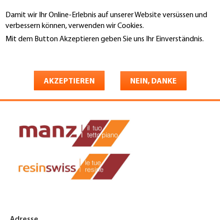
Direkt
Damit wir Ihr Online-Erlebnis auf unserer Website versüssen und
zum
Suche
verbessern können, verwenden wir Cookies.
Inhalt
Mit dem Button Akzeptieren geben Sie uns Ihr Einverständnis.
You
Weitere Informationen
Startseite
are
Resinswiss SA
here
AKZEPTIEREN
NEIN, DANKE
Adresse