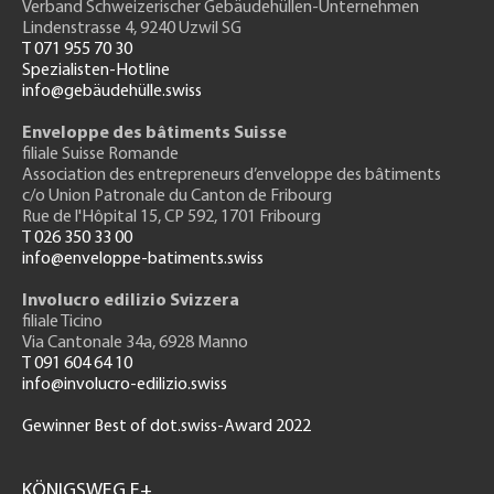
Verband Schweizerischer Gebäudehüllen-Unternehmen
Lindenstrasse 4, 9240 Uzwil SG
T 071 955 70 30
Spezialisten-Hotline
info@gebäudehülle.swiss
Enveloppe des bâtiments Suisse
filiale Suisse Romande
Association des entrepreneurs
d’enveloppe des bâtiments
c/o Union Patronale du Canton de Fribourg
Rue de l'H
ôpital 15
, CP 592, 1701 Fribourg
T 026 350 33 00
info@enveloppe-batiments.swiss
Involucro edilizio Svizzera
filiale Ticino
Via Cantonale 34a, 6928 Manno
T 091 604 64 10
info@involucro-edilizio.swiss
Gewinner Best of dot.swiss-Award 2022
Footer
GH
KÖNIGSWEG E+