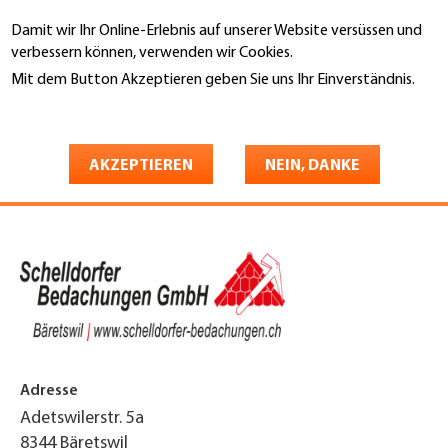
Direkt
Damit wir Ihr Online-Erlebnis auf unserer Website versüssen und
zum
Suche
verbessern können, verwenden wir Cookies.
Inhalt
Mit dem Button Akzeptieren geben Sie uns Ihr Einverständnis.
You
Weitere Informationen
Startseite
are
Schelldorfer Bedachungen
here
AKZEPTIEREN
NEIN, DANKE
GmbH
Adresse
Adetswilerstr. 5a
8344
Bäretswil