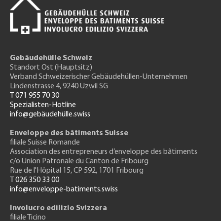
Gebäudehülle Schweiz
Standort Ost (Hauptsitz)
Verband Schweizerischer Gebäudehüllen-Unternehmen
Lindenstrasse 4, 9240 Uzwil SG
T 071 955 70 30
Spezialisten-Hotline
info@gebäudehülle.swiss
Enveloppe des bâtiments Suisse
filiale Suisse Romande
Association des entrepreneurs
d’enveloppe des bâtiments
c/o Union Patronale du Canton de Fribourg
Rue de l'H
ôpital 15
, CP 592, 1701 Fribourg
T 026 350 33 00
info@enveloppe-batiments.swiss
Involucro edilizio Svizzera
filiale Ticino