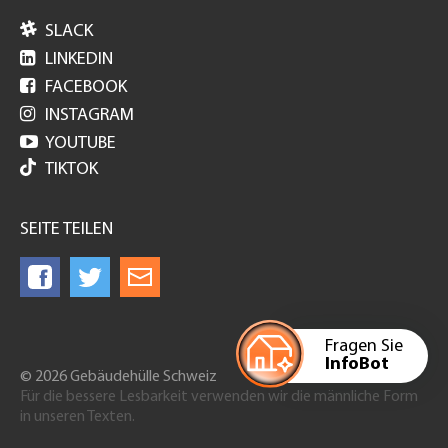

SLACK

LINKEDIN

FACEBOOK

INSTAGRAM

YOUTUBE
TIKTOK
SEITE TEILEN
Fragen Sie
InfoBot
© 2026 Gebäudehülle Schweiz
Für die bessere Lesbarkeit verwenden wir die männliche Form
in unseren Texten.