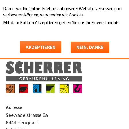
Direkt
Damit wir Ihr Online-Erlebnis auf unserer Website versüssen und
zum
Suche
verbessern können, verwenden wir Cookies.
Inhalt
Mit dem Button Akzeptieren geben Sie uns Ihr Einverständnis.
You
Weitere Informationen
Startseite
are
Scherrer Gebäudehüllen AG
here
AKZEPTIEREN
NEIN, DANKE
Adresse
Seewadelstrasse 8a
8444
Henggart