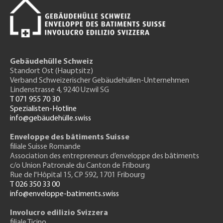
Gebäudehülle Schweiz
Standort Ost (Hauptsitz)
Verband Schweizerischer Gebäudehüllen-Unternehmen
Lindenstrasse 4, 9240 Uzwil SG
T 071 955 70 30
Spezialisten-Hotline
info@gebäudehülle.swiss
Enveloppe des bâtiments Suisse
filiale Suisse Romande
Association des entrepreneurs
d’enveloppe des bâtiments
c/o Union Patronale du Canton de Fribourg
Rue de l'H
ôpital 15
, CP 592, 1701 Fribourg
T 026 350 33 00
info@enveloppe-batiments.swiss
Involucro edilizio Svizzera
filiale Ticino