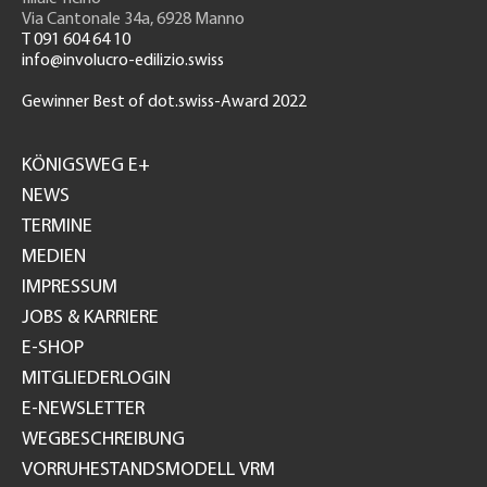
Via Cantonale 34a, 6928 Manno
T 091 604 64 10
info@involucro-edilizio.swiss
Gewinner Best of dot.swiss-Award 2022
Footer
GH
KÖNIGSWEG E+
NEWS
TERMINE
MEDIEN
IMPRESSUM
JOBS & KARRIERE
E-SHOP
MITGLIEDERLOGIN
E-NEWSLETTER
WEGBESCHREIBUNG
VORRUHESTANDSMODELL VRM