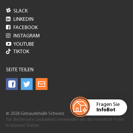

SLACK

LINKEDIN

FACEBOOK

INSTAGRAM

YOUTUBE
TIKTOK
SEITE TEILEN
Fragen Sie
InfoBot
© 2026 Gebäudehülle Schweiz
Für die bessere Lesbarkeit verwenden wir die männliche Form
in unseren Texten.